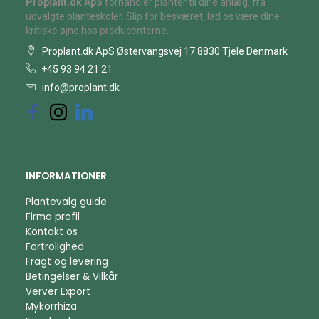
Proplant.dk ApS
forhandler planter til dine anlæg, fra
udvalgte planteskoler. Slip for besværet, lad os være dine
kritiske øjne hos producenterne.
Proplant.dk ApS Østervangsvej 17 8830 Tjele Denmark
+45 93 94 21 21
info@proplant.dk
INFORMATIONER
Plantevalg guide
Firma profil
Kontakt os
Fortrolighed
Fragt og levering
Betingelser & Vilkår
Verver Export
Mykorrhiza