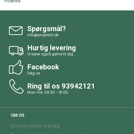
mærke.
Spørgsmål?
info@proplant.dk
Hurtig levering
Vi kører også gerne til dig
Facebook
Følg os
Ring til os
93942121
Man-Fre: 09.00 - 16.00
OM OS
Vi leverer planter til anlæg.