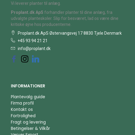
Vi leverer planter til anlæg.
Proplant.dk ApS
forhandler planter til dine anlæg, fra
udvalgte planteskoler. Slip for besværet, lad os være dine
kritiske øjne hos producenterne.
Proplant.dk ApS Østervangsvej 17 8830 Tjele Denmark
+45 93 94 21 21
info@proplant.dk
INFORMATIONER
Plantevalg guide
Firma profil
Kontakt os
Fortrolighed
Fragt og levering
Betingelser & Vilkår
Verver Export