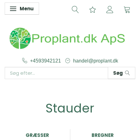
Menu
Skifte navigation
+4593942121
handel@proplant.dk
Søg
Stauder
GRÆSSER
BREGNER