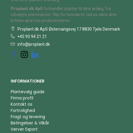
Proplant.dk ApS
forhandler planter til dine anlæg, fra
udvalgte planteskoler. Slip for besværet, lad os være dine
kritiske øjne hos producenterne.
Proplant.dk ApS Østervangsvej 17 8830 Tjele Denmark
+45 93 94 21 21
info@proplant.dk
INFORMATIONER
Plantevalg guide
Firma profil
Kontakt os
Fortrolighed
Fragt og levering
Betingelser & Vilkår
Verver Export