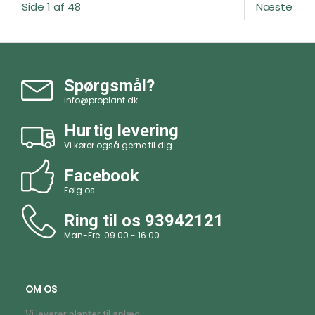
Side 1 af 48
Næste
Spørgsmål?
info@proplant.dk
Hurtig levering
Vi kører også gerne til dig
Facebook
Følg os
Ring til os
93942121
Man-Fre: 09.00 - 16.00
OM OS
Vi leverer planter til anlæg.