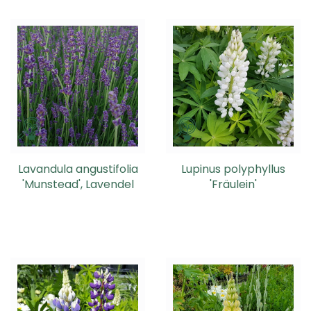
Lavandula angustifolia
Lupinus polyphyllus
'Munstead', Lavendel
'Fräulein'