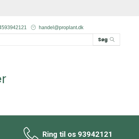
4593942121
handel@proplant.dk
Søg
r
Ring til os
93942121