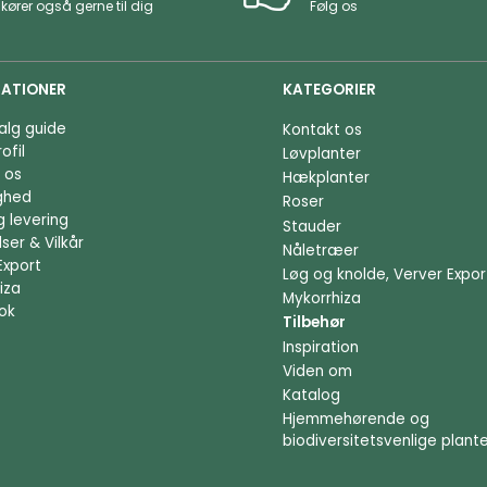
 kører også gerne til dig
Følg os
ATIONER
KATEGORIER
alg guide
Kontakt os
ofil
Løvplanter
 os
Hækplanter
ighed
Roser
g levering
Stauder
ser & Vilkår
Nåletræer
Export
Løg og knolde, Verver Expor
iza
Mykorrhiza
ok
Tilbehør
Inspiration
Viden om
Katalog
Hjemmehørende og
biodiversitetsvenlige plant