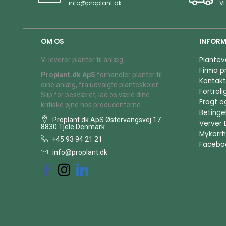
info@proplant.dk
Vi
OM OS
INFORM
Plantev
Vi leverer planter til anlæg.
Firma pr
Proplant.dk ApS
forhandler planter til
Kontakt
dine anlæg, fra udvalgte planteskoler.
Fortrol
Slip for besværet, lad os være dine
Fragt o
kritiske øjne hos producenterne.
Betingel
Proplant.dk ApS Østervangsvej 17
Verver 
8830 Tjele Denmark
Mykorrh
+45 93 94 21 21
Facebo
info@proplant.dk