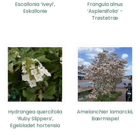
Escallonia ‘Iveyi’,
Frangula alnus
Eskallonie
‘Aspleniifolia’ -
Trøstetræ
Hydrangea quercifolia
Amelanchier lamarckii,
‘Ruby Slippers’,
Bærmispel
Egebladet hortensia