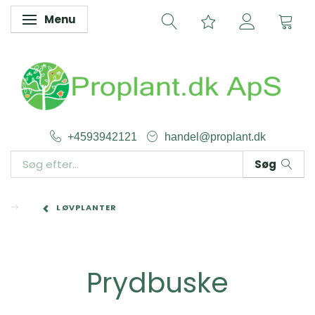
Menu
Skifte navigation
+4593942121
handel@proplant.dk
Søg
LØVPLANTER
Prydbuske