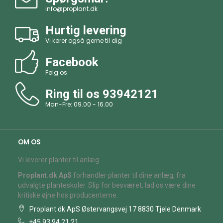
info@proplant.dk
Hurtig levering
Vi kører også gerne til dig
Facebook
Følg os
Ring til os
93942121
Man-Fre: 09.00 - 16.00
OM OS
Vi leverer planter til anlæg.
Proplant.dk ApS
forhandler planter til dine anlæg, fra
udvalgte planteskoler. Slip for besværet, lad os være dine
kritiske øjne hos producenterne.
Proplant.dk ApS Østervangsvej 17 8830 Tjele Denmark
+45 93 94 21 21