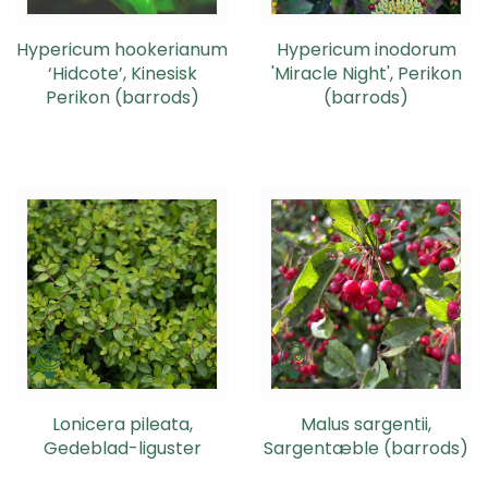
Hypericum hookerianum
Hypericum inodorum
‘Hidcote’, Kinesisk
'Miracle Night', Perikon
Perikon (barrods)
(barrods)
Lonicera pileata,
Malus sargentii,
Gedeblad-liguster
Sargentæble (barrods)