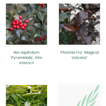
Ilex aquifolium
Photinia fra. ‘Magical
'Pyramidalis', Alm.
Vulcano’
kristorn