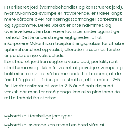
I steriliseret jord (varmebehandlet og konstrueret jord),
hvor Mykorrhiza-svampe er fraværende, er træer langt
mere sårbare over for næringsstofmangel, tørkestress
og sygdomme. Deres vækst er ofte hæmmet, og
overlevelsesraten kan være lav, især under ugunstige
forhold. Dette understreger vigtigheden af at
inkorporere Mykorrhiza i træplantningspraksis for at sikre
optimal sundhed og vækst, allerede i træernes første
år på deres nye vokseplads.
Konstrueret jord kan sagtens være god, perfekt, rent
strukturmæssigt. Men fraværet af gavnlige svampe og
bakterier, kan være så hæmmende for træerne, at de
først får glæde af den gode struktur, efter måske 2-5
år. Hvorfor risikerer at vente 2-5 år på naturlig sund
vækst, når man for små penge, kan sikre planterne de
rette forhold fra starten.
Mykorrhiza i forskellige jordtyper
Mykorrhiza-svampe kan trives i en bred vifte af