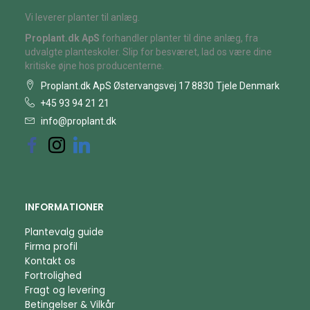
Vi leverer planter til anlæg.
Proplant.dk ApS
forhandler planter til dine anlæg, fra
udvalgte planteskoler. Slip for besværet, lad os være dine
kritiske øjne hos producenterne.
Proplant.dk ApS Østervangsvej 17 8830 Tjele Denmark
+45 93 94 21 21
info@proplant.dk
INFORMATIONER
Plantevalg guide
Firma profil
Kontakt os
Fortrolighed
Fragt og levering
Betingelser & Vilkår