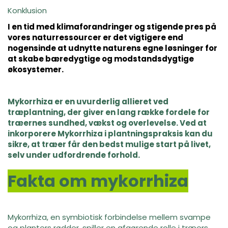
Konklusion
I en tid med klimaforandringer og stigende pres på
vores naturressourcer er det vigtigere end
nogensinde at udnytte naturens egne løsninger for
at skabe bæredygtige og modstandsdygtige
økosystemer.
Mykorrhiza er en uvurderlig allieret ved
træplantning, der giver en lang række fordele for
træernes sundhed, vækst og overlevelse. Ved at
inkorporere Mykorrhiza i plantningspraksis kan du
sikre, at træer får den bedst mulige start på livet,
selv under udfordrende forhold.
Fakta om mykorrhiza
Mykorrhiza, en symbiotisk forbindelse mellem svampe
og planters rødder, spiller en afgørende rolle i træers