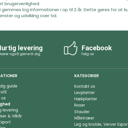
t brugervenlighed.
 gemmes log informationer i op til 2 år. Dette gøres for at k
ster og udvikling over tid.
urtig levering
Facebook
 kører også gerne til dig
Følg os
ATIONER
KATEGORIER
alg guide
Kontakt os
ofil
Løvplanter
 os
Hækplanter
ighed
Roser
g levering
Stauder
ser & Vilkår
Nåletræer
Export
Løg og knolde, Verver Expor