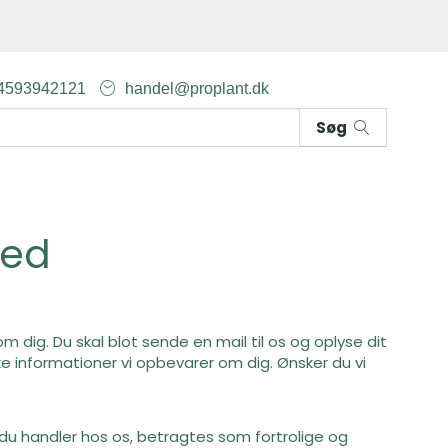
4593942121
handel@proplant.dk
Søg
hed
om dig. Du skal blot sende en mail til os og oplyse dit
e informationer vi opbevarer om dig. Ønsker du vi
r du handler hos os, betragtes som fortrolige og