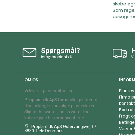
skabe øge
Som regel
besøgsmøn
Spørgsmål?
H
info@proplant.dk
Vi
OM OS
INFORM
Plantev
Vi leverer planter til anlæg.
Firma pr
Proplant.dk ApS
forhandler planter til
Kontakt
dine anlæg, fra udvalgte planteskoler.
Fortrol
Slip for besværet, lad os være dine
Fragt o
kritiske øjne hos producenterne.
Betingel
Proplant.dk ApS Østervangsvej 17
Verver 
8830 Tjele Denmark