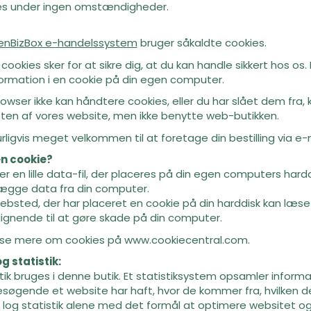
es under ingen omstændigheder.
nBizBox e-handelssystem
bruger såkaldte cookies.
cookies sker for at sikre dig, at du kan handle sikkert hos o
ormation i en cookie på din egen computer.
rowser ikke kan håndtere cookies, eller du har slået dem fra,
sten af vores website, men ikke benytte web-butikken.
rligvis meget velkommen til at foretage din bestilling via e-m
en cookie?
er en lille data-fil, der placeres på din egen computers hardd
lægge data fra din computer.
ebsted, der har placeret en cookie på din harddisk kan læse 
r lignende til at gøre skade på din computer.
æse mere om cookies på
www.cookiecentral.com
.
g statistik:
tik bruges i denne butik. Et statistiksystem opsamler informat
øgende et website har haft, hvor de kommer fra, hvilken del
og statistik alene med det formål at optimere websitet og de