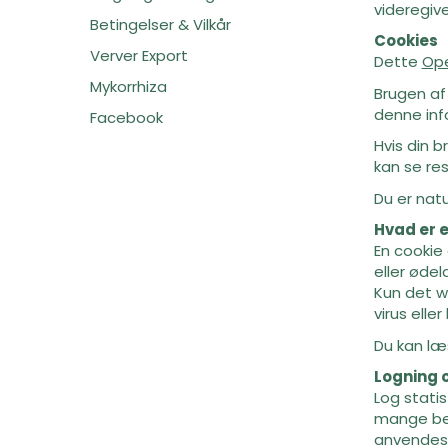
videregiv
Betingelser & Vilkår
Cookies
Verver Export
Dette
Ope
Mykorrhiza
Brugen af 
denne inf
Facebook
Hvis din b
kan se re
Du er natu
Hvad er 
En cookie 
eller øde
Kun det w
virus elle
Du kan l
Logning o
Log statis
mange bes
anvendes l