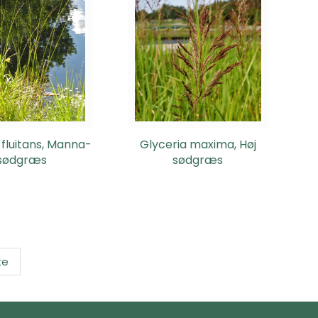
 fluitans, Manna-
Glyceria maxima, Høj
sødgræs
sødgræs
te