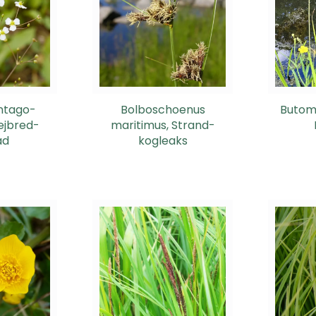
ntago-
Bolboschoenus
Butom
ejbred-
maritimus, Strand-
ad
kogleaks