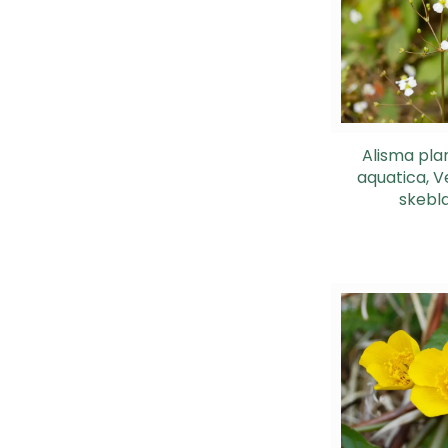
Alisma pla
aquatica, V
skebl