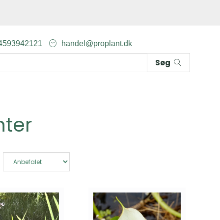
4593942121
handel@proplant.dk
Søg
nter