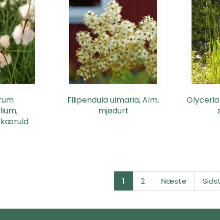
orum
Filipendula ulmaria, Alm.
Glyceria
lium,
mjødurt
 kæruld
1
2
Næste
Sids