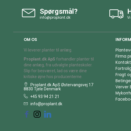
Spørgsmål?
H
info@proplant.dk
Vi
OM OS
INFORM
Plantev
Vi leverer planter til anlæg.
Firma pr
Proplant.dk ApS
forhandler planter til
Kontakt
dine anlæg, fra udvalgte planteskoler.
Fortrol
Slip for besværet, lad os være dine
Fragt o
kritiske øjne hos producenterne.
Betingel
Proplant.dk ApS Østervangsvej 17
Verver 
8830 Tjele Denmark
Mykorrh
+45 93 94 21 21
Facebo
info@proplant.dk