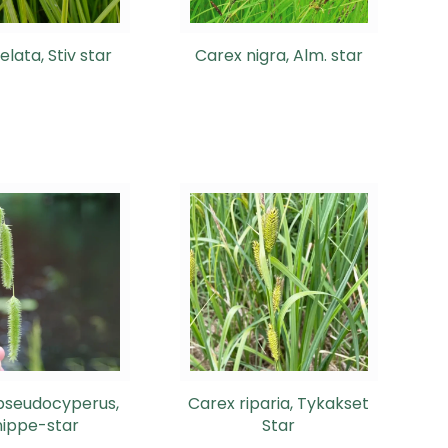
elata, Stiv star
Carex nigra, Alm. star
pseudocyperus,
Carex riparia, Tykakset
nippe-star
Star