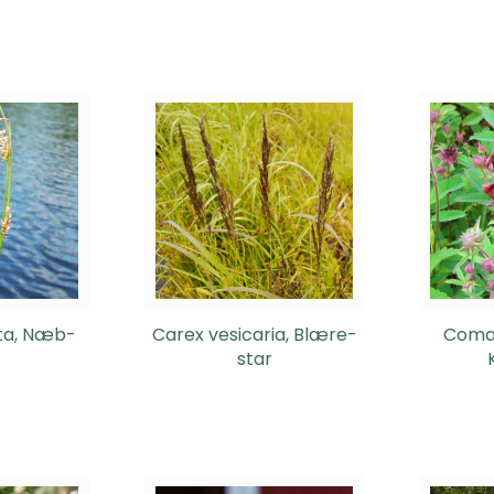
ta, Næb-
Carex vesicaria, Blære-
Comar
star