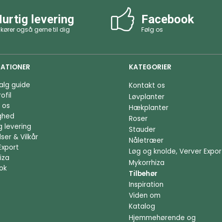
urtig levering
Facebook
 kører også gerne til dig
Følg os
ATIONER
KATEGORIER
alg guide
Kontakt os
ofil
Løvplanter
 os
Hækplanter
ighed
Roser
g levering
Stauder
ser & Vilkår
Nåletræer
Export
Løg og knolde, Verver Expor
iza
Mykorrhiza
ok
Tilbehør
Inspiration
Viden om
Katalog
Hjemmehørende og