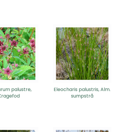
um palustre,
Eleocharis palustris, Alm.
Kragefod
sumpstrå