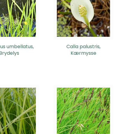
us umbellatus,
Calla palustris,
Brydelys
Kærmysse