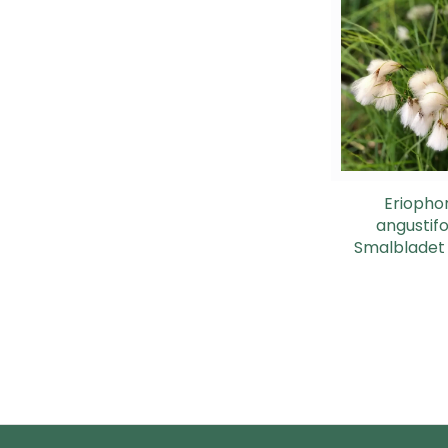
Erioph
angustifo
Smalbladet