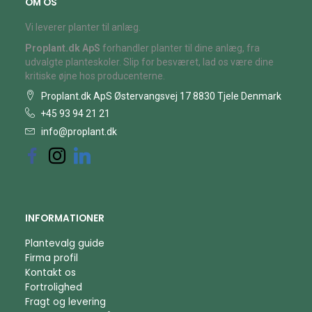
OM OS
Vi leverer planter til anlæg.
Proplant.dk ApS
forhandler planter til dine anlæg, fra
udvalgte planteskoler. Slip for besværet, lad os være dine
kritiske øjne hos producenterne.
Proplant.dk ApS Østervangsvej 17 8830 Tjele Denmark
+45 93 94 21 21
info@proplant.dk
INFORMATIONER
Plantevalg guide
Firma profil
Kontakt os
Fortrolighed
Fragt og levering