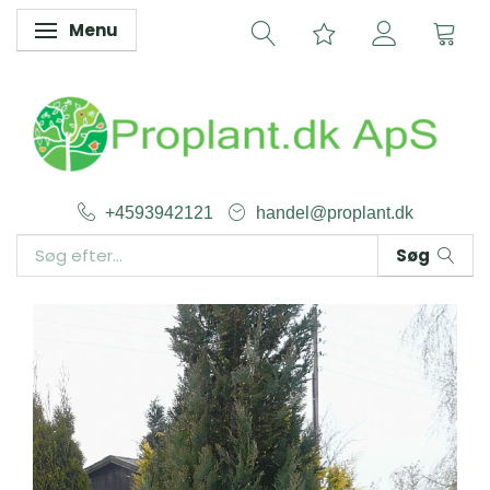
Menu
Skifte navigation
+4593942121
handel@proplant.dk
Søg