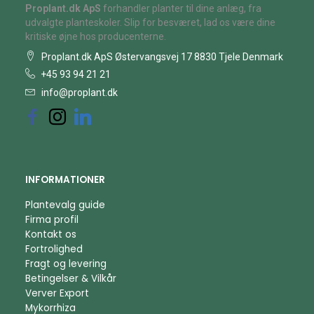
Proplant.dk ApS
forhandler planter til dine anlæg, fra
udvalgte planteskoler. Slip for besværet, lad os være dine
kritiske øjne hos producenterne.
Proplant.dk ApS Østervangsvej 17 8830 Tjele Denmark
+45 93 94 21 21
info@proplant.dk
INFORMATIONER
Plantevalg guide
Firma profil
Kontakt os
Fortrolighed
Fragt og levering
Betingelser & Vilkår
Verver Export
Mykorrhiza