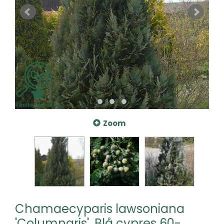
Zoom
Chamaecyparis lawsoniana
'Columnaris', Blå cypres 60-