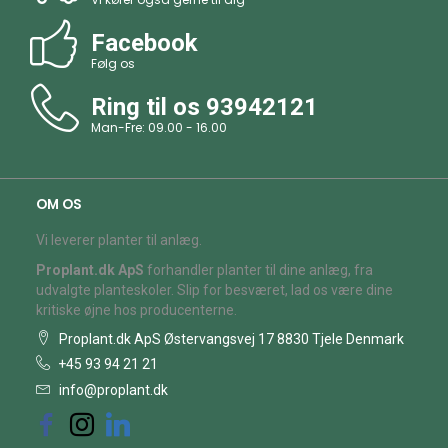
Facebook
Følg os
Ring til os
93942121
Man-Fre: 09.00 - 16.00
OM OS
Vi leverer planter til anlæg.
Proplant.dk ApS
forhandler planter til dine anlæg, fra
udvalgte planteskoler. Slip for besværet, lad os være dine
kritiske øjne hos producenterne.
Proplant.dk ApS Østervangsvej 17 8830 Tjele Denmark
+45 93 94 21 21
info@proplant.dk