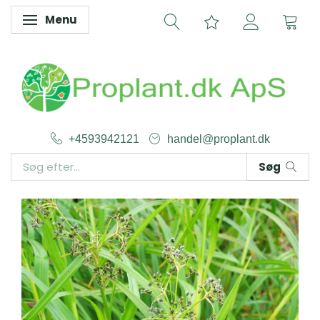
Menu
Skifte navigation
+4593942121
handel@proplant.dk
Søg