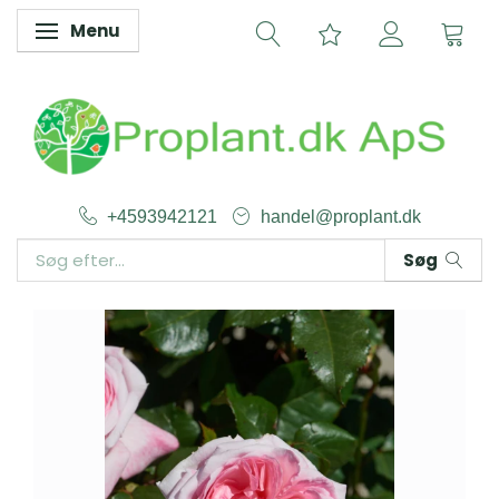
Menu
Skifte navigation
+4593942121
handel@proplant.dk
Søg