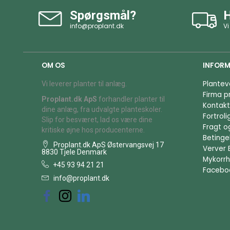
Spørgsmål?
H
info@proplant.dk
Vi
OM OS
INFORM
Plantev
Vi leverer planter til anlæg.
Firma pr
Proplant.dk ApS
forhandler planter til
Kontakt
dine anlæg, fra udvalgte planteskoler.
Fortrol
Slip for besværet, lad os være dine
Fragt o
kritiske øjne hos producenterne.
Betingel
Proplant.dk ApS Østervangsvej 17
Verver 
8830 Tjele Denmark
Mykorrh
+45 93 94 21 21
Facebo
info@proplant.dk