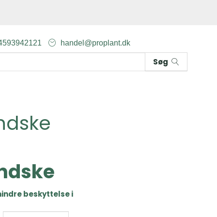
4593942121
handel@proplant.dk
Søg
ndske
ndske
indre beskyttelse i