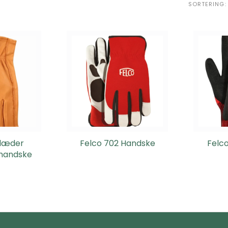
SORTERING:
 læder
Felco 702 Handske
Felc
handske