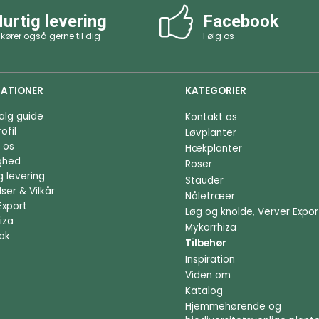
urtig levering
Facebook
 kører også gerne til dig
Følg os
ATIONER
KATEGORIER
alg guide
Kontakt os
ofil
Løvplanter
 os
Hækplanter
ighed
Roser
g levering
Stauder
ser & Vilkår
Nåletræer
Export
Løg og knolde, Verver Expor
iza
Mykorrhiza
ok
Tilbehør
Inspiration
Viden om
Katalog
Hjemmehørende og