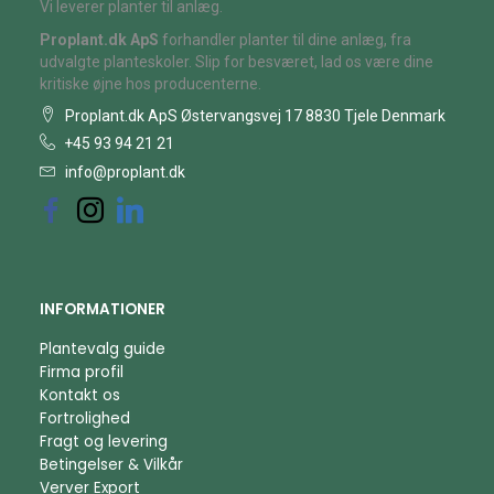
Vi leverer planter til anlæg.
Proplant.dk ApS
forhandler planter til dine anlæg, fra
udvalgte planteskoler. Slip for besværet, lad os være dine
kritiske øjne hos producenterne.
Proplant.dk ApS Østervangsvej 17 8830 Tjele Denmark
+45 93 94 21 21
info@proplant.dk
INFORMATIONER
Plantevalg guide
Firma profil
Kontakt os
Fortrolighed
Fragt og levering
Betingelser & Vilkår
Verver Export