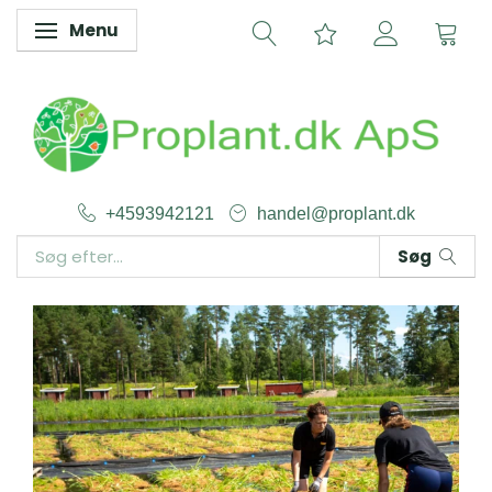
Menu
Skifte navigation
+4593942121
handel@proplant.dk
Søg