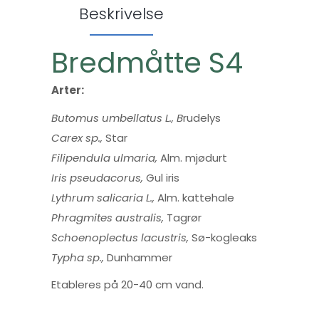
Beskrivelse
Bredmåtte S4
Arter:
Butomus umbellatus L., B
rudelys
Carex sp.,
Star
Filipendula ulmaria,
Alm. mjødurt
Iris pseudacorus,
Gul iris
Lythrum salicaria L.,
Alm. kattehale
Phragmites australis,
Tagrør
Schoenoplectus lacustris,
Sø-kogleaks
Typha sp.,
Dunhammer
Etableres på 20-40 cm vand.