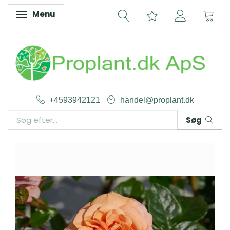
Menu
Skifte navigation
+4593942121
handel@proplant.dk
Søg