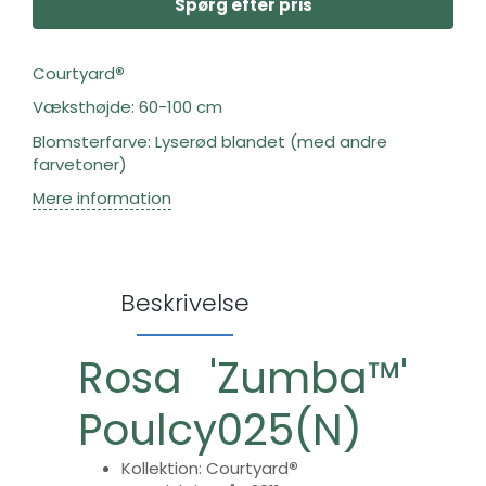
Spørg efter pris
Courtyard
®
Væksthøjde: 60-100 cm
Blomsterfarve: Lyserød blandet (med andre
farvetoner)
Mere information
Beskrivelse
Rosa 'Zumba™'
Poulcy025(N)
Kollektion: Courtyard
®