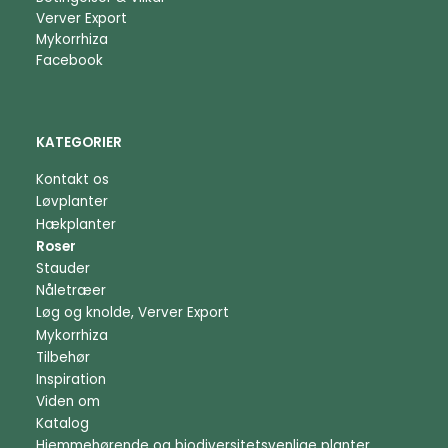
Verver Export
Mykorrhiza
Facebook
KATEGORIER
Kontakt os
Løvplanter
Hækplanter
Roser
Stauder
Nåletræer
Løg og knolde, Verver Export
Mykorrhiza
Tilbehør
Inspiration
Viden om
Katalog
Hjemmehørende og biodiversitetsvenlige planter