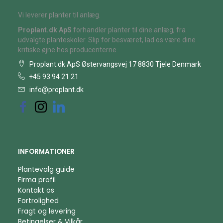
Vi leverer planter til anlæg.
Proplant.dk ApS
forhandler planter til dine anlæg, fra
udvalgte planteskoler. Slip for besværet, lad os være dine
kritiske øjne hos producenterne.
Proplant.dk ApS Østervangsvej 17 8830 Tjele Denmark
+45 93 94 21 21
info@proplant.dk
INFORMATIONER
Plantevalg guide
Firma profil
Kontakt os
Fortrolighed
Fragt og levering
Betingelser & Vilkår