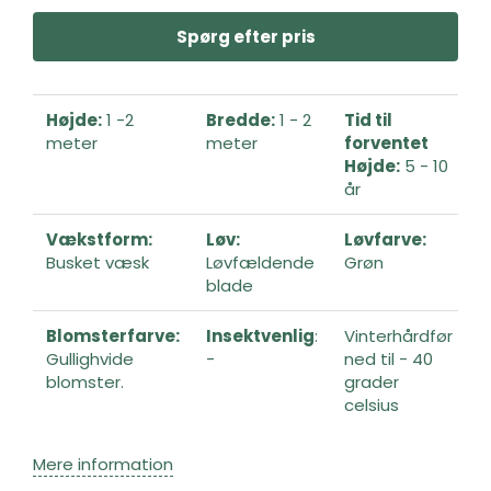
Spørg efter pris
Højde:
1 -2
Bredde:
1 - 2
Tid til
meter
meter
forventet
Højde:
5 - 10
år
Vækstform:
Løv:
Løvfarve:
Busket væsk
Løvfældende
Grøn
blade
Blomsterfarve:
Insektvenlig
:
Vinterhårdfør
Gullighvide
-
ned til - 40
blomster.
grader
celsius
Mere information