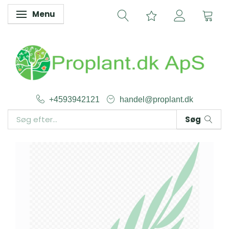
Menu
Skifte navigation
+4593942121
handel@proplant.dk
Søg