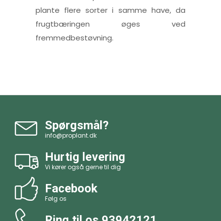
plante flere sorter i samme have, da
frugtbæringen øges ved
fremmedbestøvning.
Spørgsmål?
info@proplant.dk
Hurtig levering
Vi kører også gerne til dig
Facebook
Følg os
Ring til os
93942121