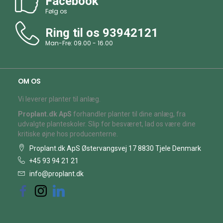
Facebook
Følg os
Ring til os
93942121
Man-Fre: 09.00 - 16.00
OM OS
Vi leverer planter til anlæg.
Proplant.dk ApS
forhandler planter til dine anlæg, fra
udvalgte planteskoler. Slip for besværet, lad os være dine
kritiske øjne hos producenterne.
Proplant.dk ApS Østervangsvej 17 8830 Tjele Denmark
+45 93 94 21 21
info@proplant.dk