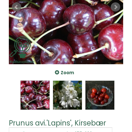
Zoom
Prunus avi.'Lapins', Kirsebær