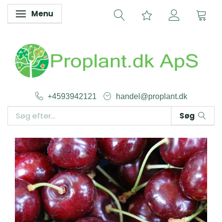
Menu
Skifte navigation
+4593942121
handel@proplant.dk
Søg