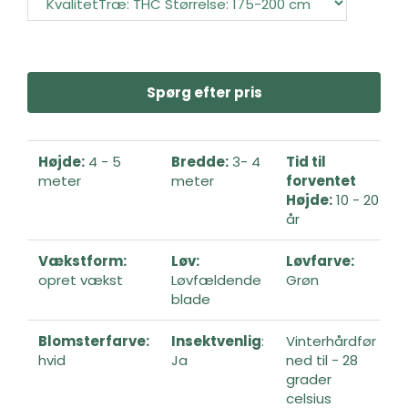
Spørg efter pris
Højde:
4 - 5
Bredde:
3- 4
Tid til
meter
meter
forventet
Højde:
10 - 20
år
Vækstform:
Løv:
Løvfarve:
opret vækst
Løvfældende
Grøn
blade
Blomsterfarve:
Insektvenlig
:
Vinterhårdfør
hvid
Ja
ned til - 28
grader
celsius