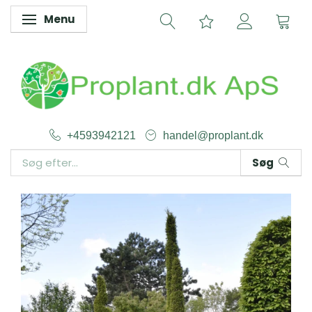
Menu
Skifte navigation
+4593942121
handel@proplant.dk
Søg