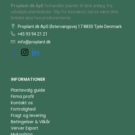
Proplant.dk ApS
forhandler planter til dine anlæg, fra
udvalgte planteskoler. Slip for besværet, lad os være dine
kritiske øjne hos producenterne.
Proplant.dk ApS Østervangsvej 17 8830 Tjele Denmark
+45 93 94 21 21
info@proplant.dk
INFORMATIONER
Plantevalg guide
Firma profil
Kontakt os
Fortrolighed
Fragt og levering
Betingelser & Vilkår
Verver Export
Mykorrhiza