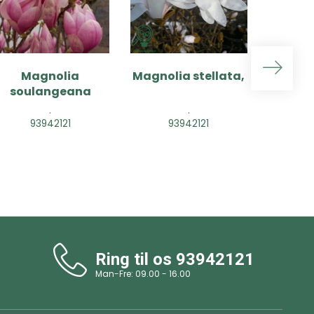
Magnolia
Magnolia stellata,
Magn
soulangeana
‘Len
.
.
93942121
93942121
9
Ring til os
93942121
Man-Fre: 09.00 - 16.00