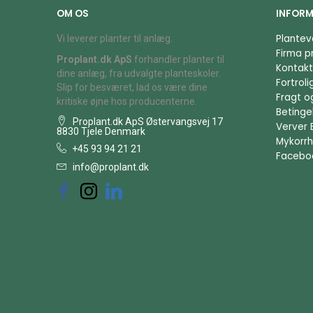
OM OS
INFORM
Plantev
Vi leverer planter til anlæg.
Firma pr
Proplant.dk ApS
forhandler planter til
Kontakt
dine anlæg, fra udvalgte planteskoler.
Fortrol
Slip for besværet, lad os være dine
Fragt o
kritiske øjne hos producenterne.
Betingel
Proplant.dk ApS Østervangsvej 17
Verver 
8830 Tjele Denmark
Mykorrh
+45 93 94 21 21
Facebo
info@proplant.dk