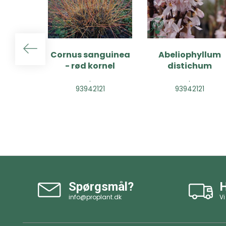
Cornus sanguinea
Abeliophyllum
- rød kornel
distichum
.
.
93942121
93942121
Spørgsmål?
H
info@proplant.dk
Vi