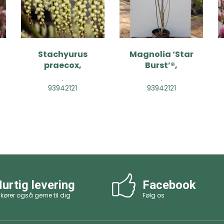
Stachyurus
Magnolia ‘Star
praecox,
Burst’®,
.
.
93942121
93942121
urtig levering
Facebook
 kører også gerne til dig
Følg os