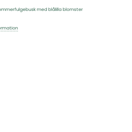
ommerfulgebusk med blålilla blomster
ormation