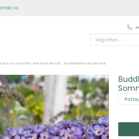
ontakt os
+
DDLEJA DAVIDII 'NANHO BLUE', SOMMERFUGLEBUSK
Buddl
Somm