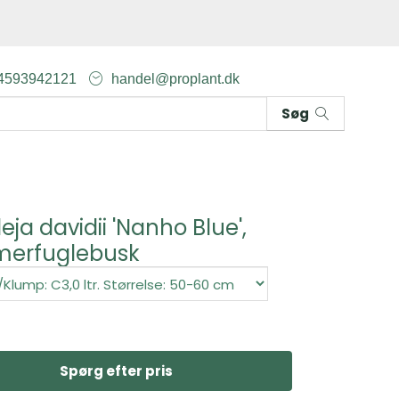
4593942121
handel@proplant.dk
Søg
eja davidii 'Nanho Blue',
erfuglebusk
Spørg efter pris