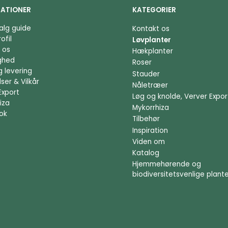
ATIONER
KATEGORIER
alg guide
Kontakt os
ofil
Løvplanter
 os
Hækplanter
ighed
Roser
g levering
Stauder
ser & Vilkår
Nåletræer
Export
Løg og knolde, Verver Expor
iza
Mykorrhiza
ok
Tilbehør
Inspiration
Viden om
Katalog
Hjemmehørende og
biodiversitetsvenlige plant