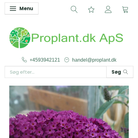
Menu
Skifte navigation
+4593942121
handel@proplant.dk
Søg