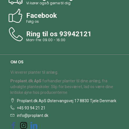
Vi kører også gerne til dig
Facebook
Følg os
Ring til os
93942121
Man-Fre: 09.00 - 16.00
OM OS
Vi leverer planter til anlæg.
Proplant.dk ApS
forhandler planter til dine anlæg, fra
udvalgte planteskoler. Slip for besværet, lad os være dine
kritiske øjne hos producenterne.
Proplant.dk ApS Østervangsvej 17 8830 Tjele Denmark
+45 93 94 21 21
info@proplant.dk