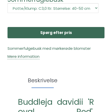
Spørg efter pris
Sommerfulgebusk med mørkerøde blomster
Mere information
Beskrivelse
Buddleja davidii 'R
oyal Red',