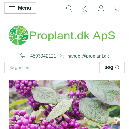
Menu
Skifte navigation
+4593942121
handel@proplant.dk
Søg