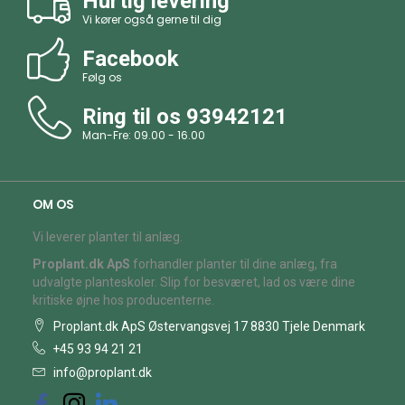
Hurtig levering
Vi kører også gerne til dig
Facebook
Følg os
Ring til os
93942121
Man-Fre: 09.00 - 16.00
OM OS
Vi leverer planter til anlæg.
Proplant.dk ApS
forhandler planter til dine anlæg, fra
udvalgte planteskoler. Slip for besværet, lad os være dine
kritiske øjne hos producenterne.
Proplant.dk ApS Østervangsvej 17 8830 Tjele Denmark
+45 93 94 21 21
info@proplant.dk