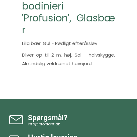
bodinieri
'Profusion', Glasbæ
r
Lilla bær. Gul - Rødligt efterårsløv
Bliver op til 2 m. høj. Sol - halvskygge.
Almindelig veldrænet havejord
Spørgsmål?
info@proplant.dk