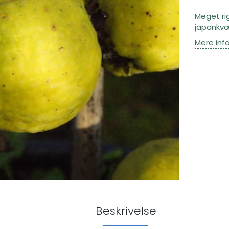
Meget ri
japankv
Mere inf
Beskrivelse