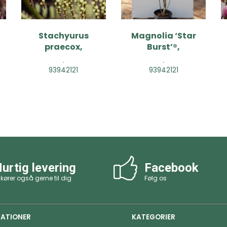
Stachyurus
Magnolia ‘Star
praecox,
Burst’®,
.
.
93942121
93942121
urtig levering
Facebook
 kører også gerne til dig
Følg os
ATIONER
KATEGORIER