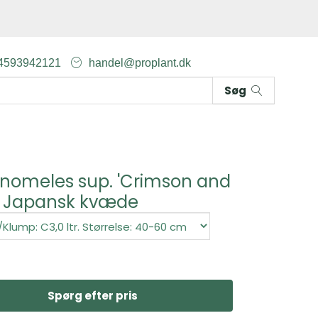
4593942121
handel@proplant.dk
Søg
nomeles sup. 'Crimson and
, Japansk kvæde
Spørg efter pris