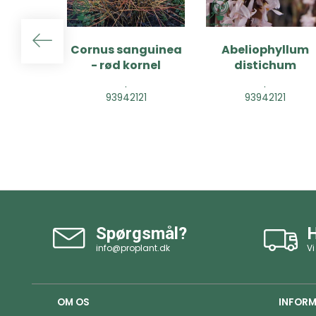
Cornus sanguinea
Abeliophyllum
- rød kornel
distichum
.
.
93942121
93942121
Spørgsmål?
H
info@proplant.dk
Vi
OM OS
INFORM