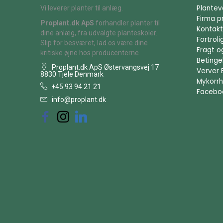
Plantev
Vi leverer planter til anlæg.
Firma pr
Proplant.dk ApS
forhandler planter til
Kontakt
dine anlæg, fra udvalgte planteskoler.
Fortrol
Slip for besværet, lad os være dine
Fragt o
kritiske øjne hos producenterne.
Betingel
Proplant.dk ApS Østervangsvej 17
Verver 
8830 Tjele Denmark
Mykorrh
+45 93 94 21 21
Facebo
info@proplant.dk