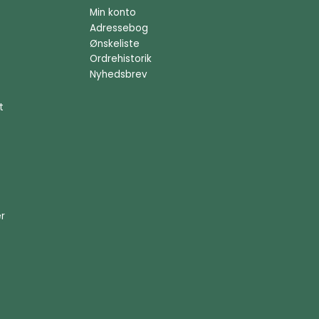
Min konto
Adressebog
Ønskeliste
Ordrehistorik
Nyhedsbrev
t
er