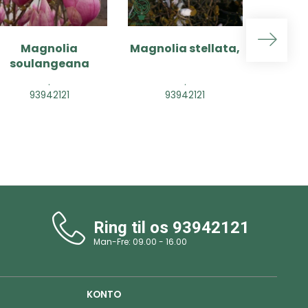
Magnolia
Magnolia stellata,
Magn
soulangeana
‘Len
.
.
93942121
93942121
9
Ring til os
93942121
Man-Fre: 09.00 - 16.00
KONTO