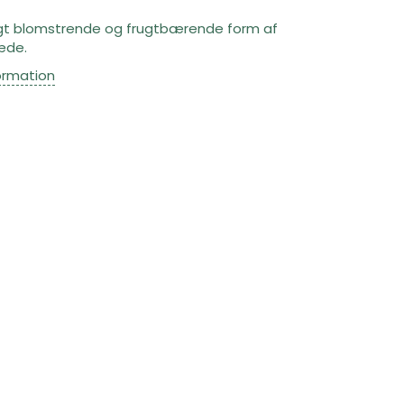
gt blomstrende og frugtbærende form af
æde.
ormation