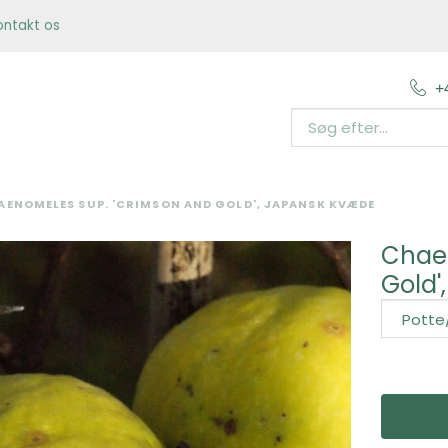
ontakt os
+
AENOMELES SUP. 'CRIMSON AND GOLD', JAPANSK KVÆDE
Chae
Gold'