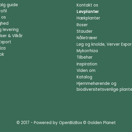
alg guide
Kontakt os
ofil
Løvplanter
 os
Hækplanter
ighed
Roser
g levering
Stauder
ser & Vilkår
Nåletræer
Export
Løg og knolde, Verver Expor
iza
Mykorrhiza
ok
Tilbehør
Inspiration
Viden om
Katalog
Hjemmehørende og
biodiversitetsvenlige plant
© 2017 - Powered by
OpenBizBox
©
Golden Planet