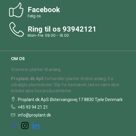
Facebook
Følg os
Ring til os
93942121
Man-Fre: 09.00 - 16.00
OM OS
Vi leverer planter til anlæg.
Proplant.dk ApS
forhandler planter til dine anlæg, fra
udvalgte planteskoler. Slip for besværet, lad os være dine
kritiske øjne hos producenterne.
Proplant.dk ApS Østervangsvej 17 8830 Tjele Denmark
+45 93 94 21 21
info@proplant.dk