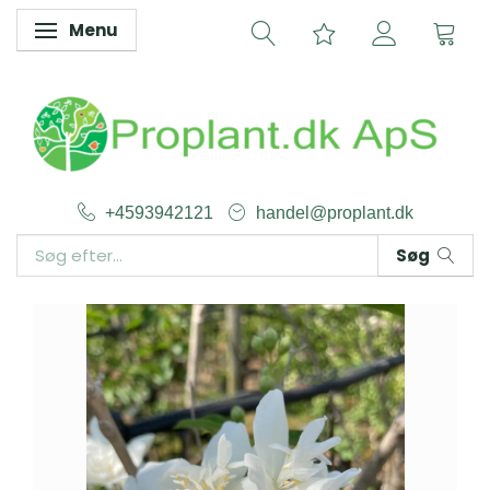
Menu
Skifte navigation
+4593942121
handel@proplant.dk
Søg