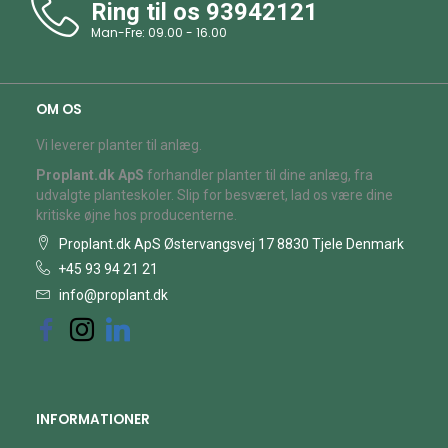
Ring til os
93942121
Man-Fre: 09.00 - 16.00
OM OS
Vi leverer planter til anlæg.
Proplant.dk ApS
forhandler planter til dine anlæg, fra
udvalgte planteskoler. Slip for besværet, lad os være dine
kritiske øjne hos producenterne.
Proplant.dk ApS Østervangsvej 17 8830 Tjele Denmark
+45 93 94 21 21
info@proplant.dk
INFORMATIONER