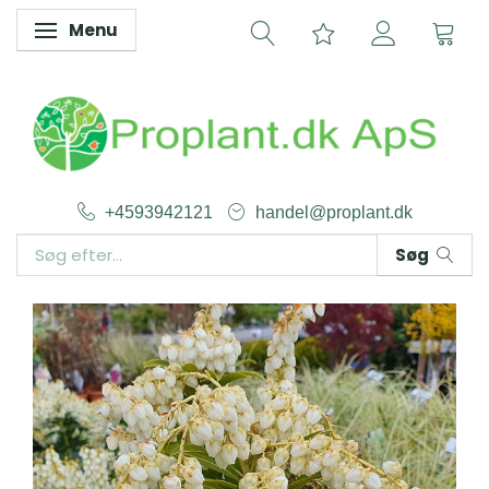
Menu
Skifte navigation
+4593942121
handel@proplant.dk
Søg