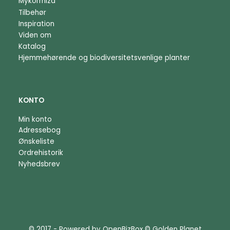
Mykorrhiza
Tilbehør
Inspiration
Viden om
Katalog
Hjemmehørende og biodiversitetsvenlige planter
KONTO
Min konto
Adressebog
Ønskeliste
Ordrehistorik
Nyhedsbrev
© 2017 - Powered by
OpenBizBox
©
Golden Planet