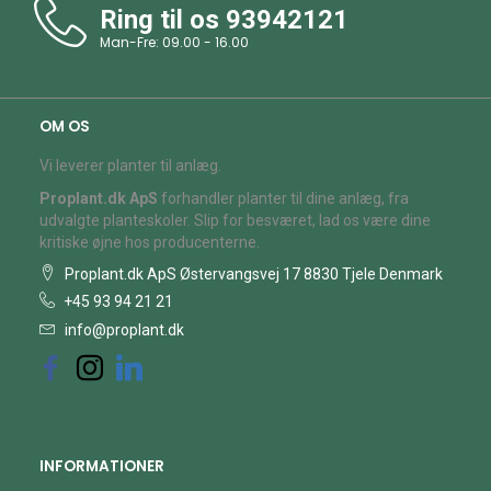
Ring til os
93942121
Man-Fre: 09.00 - 16.00
OM OS
Vi leverer planter til anlæg.
Proplant.dk ApS
forhandler planter til dine anlæg, fra
udvalgte planteskoler. Slip for besværet, lad os være dine
kritiske øjne hos producenterne.
Proplant.dk ApS Østervangsvej 17 8830 Tjele Denmark
+45 93 94 21 21
info@proplant.dk
INFORMATIONER