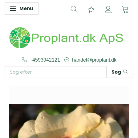
Menu
Skifte navigation
+4593942121
handel@proplant.dk
Søg