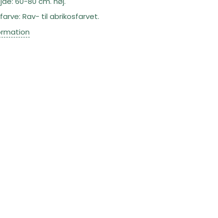
de: 60-80 cm. høj.
arve: Rav- til abrikosfarvet.
ormation