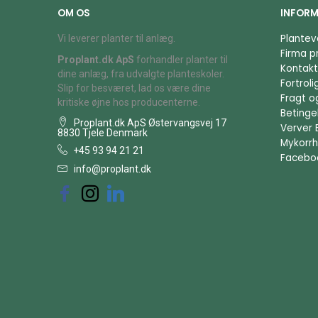
OM OS
INFORM
Plantev
Vi leverer planter til anlæg.
Firma pr
Proplant.dk ApS
forhandler planter til
Kontakt
dine anlæg, fra udvalgte planteskoler.
Fortrol
Slip for besværet, lad os være dine
Fragt o
kritiske øjne hos producenterne.
Betingel
Proplant.dk ApS Østervangsvej 17
Verver 
8830 Tjele Denmark
Mykorrh
+45 93 94 21 21
Facebo
info@proplant.dk