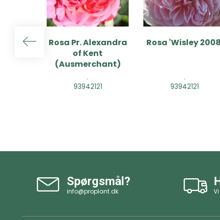
Rosa Pr. Alexandra
Rosa 'Wisley 2008
of Kent
(Ausmerchant)
.
.
93942121
93942121
Spørgsmål?
H
info@proplant.dk
Vi