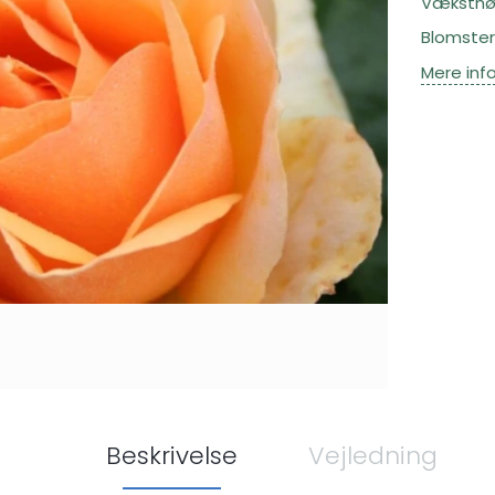
Væksthøj
Blomsterf
Mere inf
Beskrivelse
Vejledning