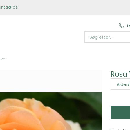
ontakt os
+
K®'
Rosa 