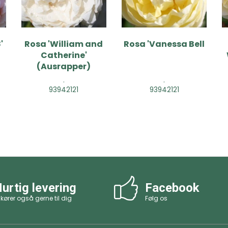
'
Rosa 'William and
Rosa 'Vanessa Bell
Catherine'
(Ausrapper)
.
.
93942121
93942121
urtig levering
Facebook
 kører også gerne til dig
Følg os