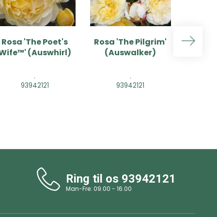
Rosa 'The Poet's
Rosa 'The Pilgrim'
Rosa
Wife™' (Auswhirl)
(Auswalker)
Gar
(Au
.
.
93942121
93942121
9
Ring til os
93942121
Man-Fre: 09.00 - 16.00