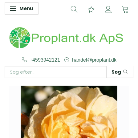
Menu
Skifte navigation
+4593942121
handel@proplant.dk
Søg