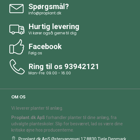
Spørgsmål?
info@proplant.dk
Hurtig levering
Vi kører også gerne til dig
Facebook
Følg os
Ring til os
93942121
Man-Fre: 09.00 - 16.00
OM OS
Vi leverer planter til anlæg.
Proplant.dk ApS
forhandler planter til dine anlæg, fra
udvalgte planteskoler. Slip for besværet, lad os være dine
kritiske øjne hos producenterne.
Proplant.dk ApS Østervangsvej 17 8830 Tjele Denmark