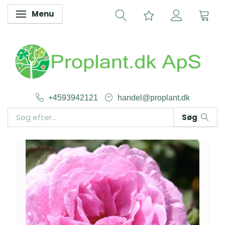
Menu
Skifte navigation
+4593942121
handel@proplant.dk
Søg