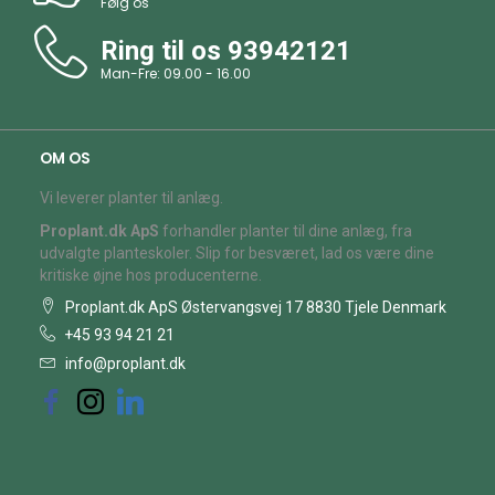
Følg os
Ring til os
93942121
Man-Fre: 09.00 - 16.00
OM OS
Vi leverer planter til anlæg.
Proplant.dk ApS
forhandler planter til dine anlæg, fra
udvalgte planteskoler. Slip for besværet, lad os være dine
kritiske øjne hos producenterne.
Proplant.dk ApS Østervangsvej 17 8830 Tjele Denmark
+45 93 94 21 21
info@proplant.dk