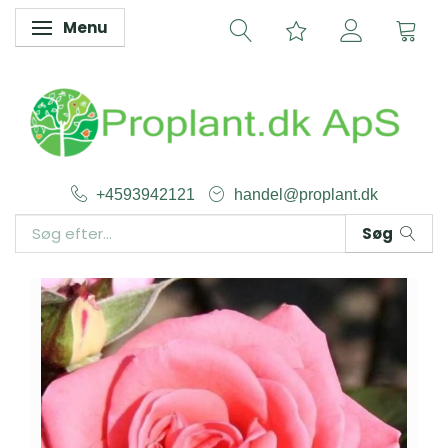
Menu
Skifte navigation
+4593942121
handel@proplant.dk
Søg