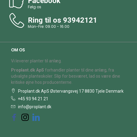
Facebook
Følg os
Ring til os
93942121
Man-Fre: 09.00 - 16.00
OM OS
Vi leverer planter til anlæg.
Proplant.dk ApS
forhandler planter til dine anlæg, fra
udvalgte planteskoler. Slip for besværet, lad os være dine
kritiske øjne hos producenterne.
Proplant.dk ApS Østervangsvej 17 8830 Tjele Denmark
+45 93 94 21 21
info@proplant.dk