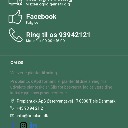
Vi kører også gerne til dig
Facebook
Følg os
Ring til os
93942121
Man-Fre: 09.00 - 16.00
OM OS
Vi leverer planter til anlæg.
Proplant.dk ApS
forhandler planter til dine anlæg, fra
udvalgte planteskoler. Slip for besværet, lad os være dine
kritiske øjne hos producenterne.
Proplant.dk ApS Østervangsvej 17 8830 Tjele Denmark
+45 93 94 21 21
info@proplant.dk