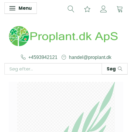
Menu
Skifte navigation
+4593942121
handel@proplant.dk
Søg