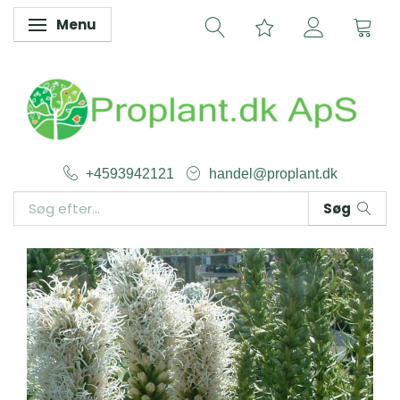
Menu
Skifte navigation
+4593942121
handel@proplant.dk
Søg