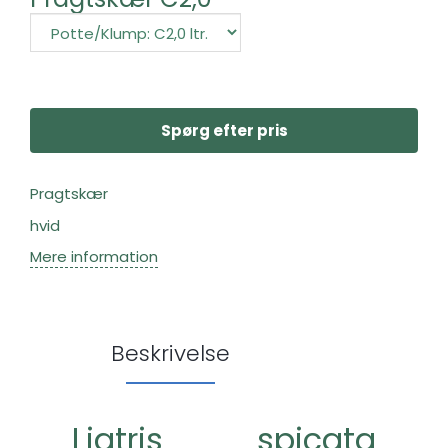
Spørg efter pris
Pragtskær
hvid
Mere information
Beskrivelse
Liatris spicata