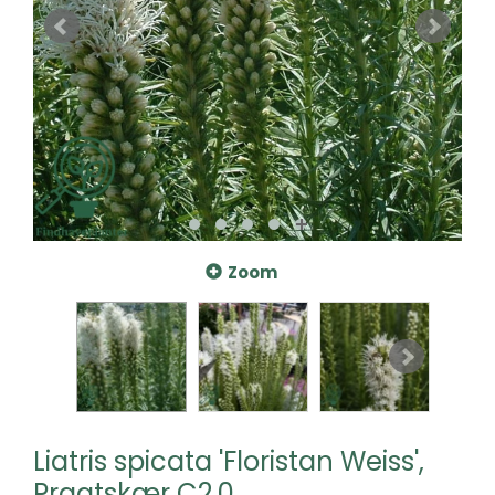
Zoom
Liatris spicata 'Floristan Weiss',
Pragtskær C2,0