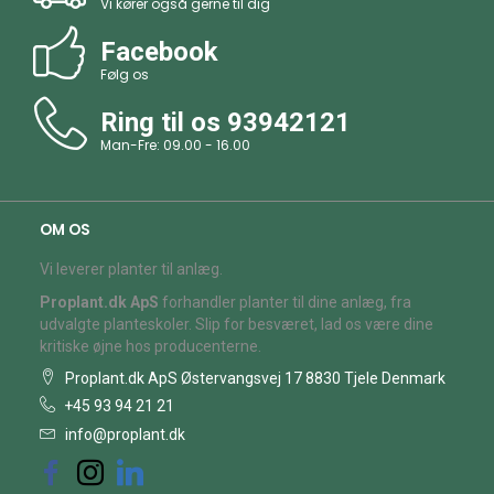
Vi kører også gerne til dig
Facebook
Følg os
Ring til os
93942121
Man-Fre: 09.00 - 16.00
OM OS
Vi leverer planter til anlæg.
Proplant.dk ApS
forhandler planter til dine anlæg, fra
udvalgte planteskoler. Slip for besværet, lad os være dine
kritiske øjne hos producenterne.
Proplant.dk ApS Østervangsvej 17 8830 Tjele Denmark
+45 93 94 21 21
info@proplant.dk