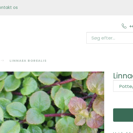
ontakt os
+
LINNAEA BOREALIS
Linna