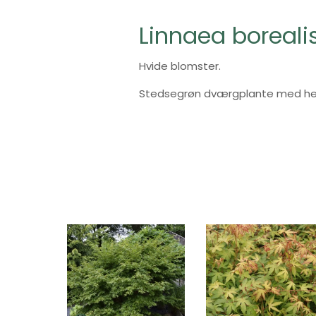
Linnaea boreali
Hvide blomster.
Stedsegrøn dværgplante med hel