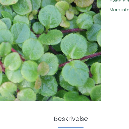
Hvide bl
Mere inf
Beskrivelse