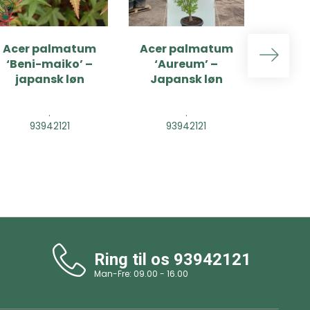
Acer palmatum
Acer palmatum
Hy
‘Beni-maiko’ –
‘Aureum’ –
pan
japansk løn
Japansk løn
'Pinkl
ho
.
.
93942121
93942121
9
Ring til os
93942121
Man-Fre: 09.00 - 16.00