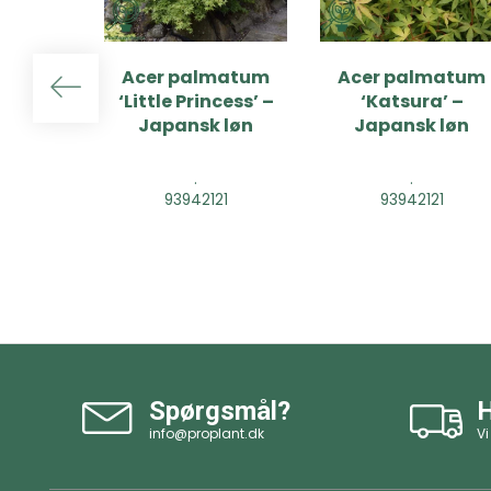
Acer palmatum
Acer palmatum
‘Little Princess’ –
‘Katsura’ –
Japansk løn
Japansk løn
.
.
93942121
93942121
Spørgsmål?
H
info@proplant.dk
Vi