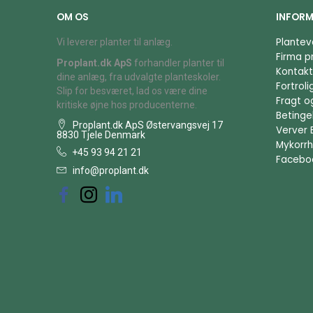
OM OS
INFORM
Plantev
Vi leverer planter til anlæg.
Firma pr
Proplant.dk ApS
forhandler planter til
Kontakt
dine anlæg, fra udvalgte planteskoler.
Fortrol
Slip for besværet, lad os være dine
Fragt o
kritiske øjne hos producenterne.
Betingel
Proplant.dk ApS Østervangsvej 17
Verver 
8830 Tjele Denmark
Mykorrh
+45 93 94 21 21
Facebo
info@proplant.dk