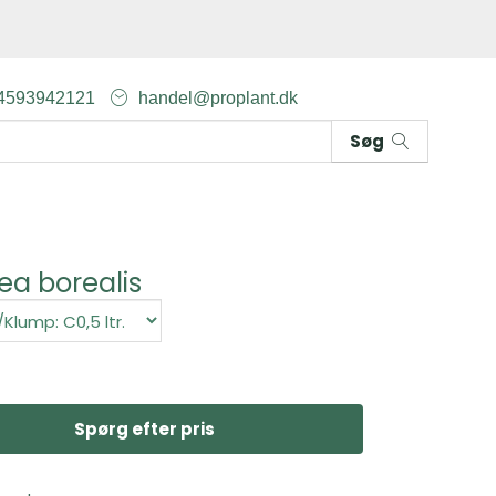
4593942121
handel@proplant.dk
Søg
ea borealis
Spørg efter pris