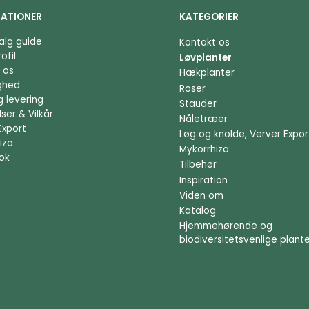
ATIONER
KATEGORIER
alg guide
Kontakt os
ofil
Løvplanter
 os
Hækplanter
ighed
Roser
g levering
Stauder
ser & Vilkår
Nåletræer
Export
Løg og knolde, Verver Expor
iza
Mykorrhiza
ok
Tilbehør
Inspiration
Viden om
Katalog
Hjemmehørende og
biodiversitetsvenlige plant