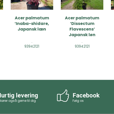
Acer palmatum
Acer palmatum
‘Inaba-shidare,
‘Dissectum
Japansk læn
Flavescens’
Japansk løn
.
.
93942121
93942121
urtig levering
Facebook
 kører også gerne til dig
Følg os