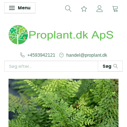
Menu
Skifte navigation
+4593942121
handel@proplant.dk
Søg