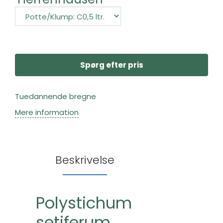
Spørg efter pris
Tuedannende bregne
Mere information
Beskrivelse
Polystichum
setiferum