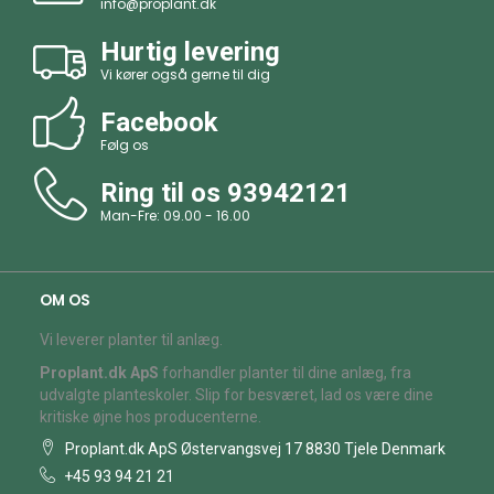
info@proplant.dk
Hurtig levering
Vi kører også gerne til dig
Facebook
Følg os
Ring til os
93942121
Man-Fre: 09.00 - 16.00
OM OS
Vi leverer planter til anlæg.
Proplant.dk ApS
forhandler planter til dine anlæg, fra
udvalgte planteskoler. Slip for besværet, lad os være dine
kritiske øjne hos producenterne.
Proplant.dk ApS Østervangsvej 17 8830 Tjele Denmark
+45 93 94 21 21