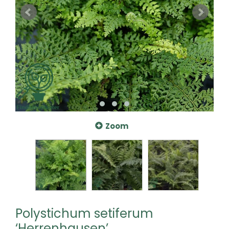
Zoom
Polystichum setiferum
‘Herrenhausen’