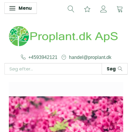
Menu
Skifte navigation
+4593942121
handel@proplant.dk
Søg