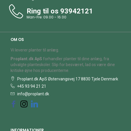
Ring til os
93942121
Man-Fre: 09.00 - 16.00
OM OS
Vi leverer planter til anlæg.
Proplant.dk ApS
forhandler planter til dine anlæg, fra
udvalgte planteskoler. Slip for besværet, lad os være dine
kritiske øjne hos producenterne.
Proplant.dk ApS Østervangsvej 17 8830 Tjele Denmark
+45 93 94 21 21
info@proplant.dk
INFORMATIONER