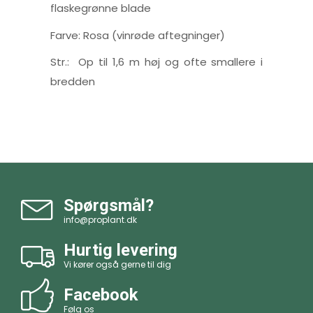
flaskegrønne blade
Farve: Rosa (vinrøde aftegninger)
Str.: Op til 1,6 m høj og ofte smallere i
bredden
Spørgsmål?
info@proplant.dk
Hurtig levering
Vi kører også gerne til dig
Facebook
Følg os