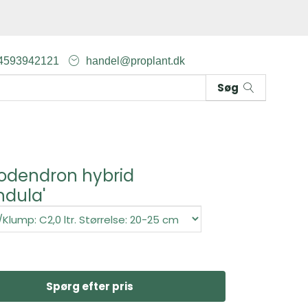
4593942121
handel@proplant.dk
Søg
odendron hybrid
ndula'
Spørg efter pris