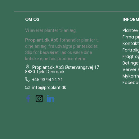
OM OS
INFORM
Plantev
Vi leverer planter til anlæg.
Firma pr
Proplant.dk ApS
forhandler planter til
Kontakt
dine anlæg, fra udvalgte planteskoler.
Fortrol
Slip for besværet, lad os være dine
Fragt o
kritiske øjne hos producenterne.
Betingel
Proplant.dk ApS Østervangsvej 17
Verver 
8830 Tjele Denmark
Mykorrh
+45 93 94 21 21
Facebo
info@proplant.dk