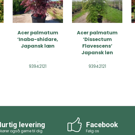
Acer palmatum
Acer palmatum
‘Inaba-shidare,
‘Dissectum
Japansk læn
Flavescens’
Japansk løn
.
.
93942121
93942121
urtig levering
Facebook
 kører også gerne til dig
Følg os