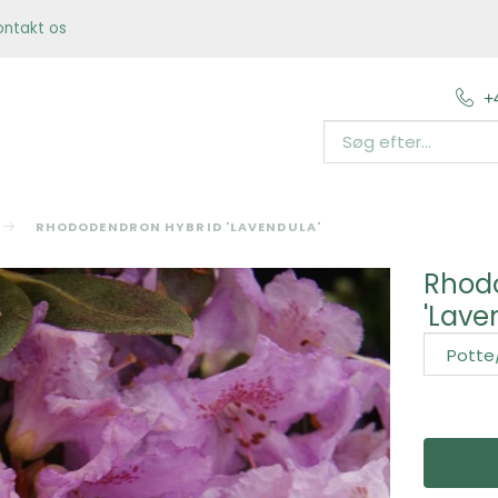
ontakt os
+
RHODODENDRON HYBRID 'LAVENDULA'
Rhod
'Lave