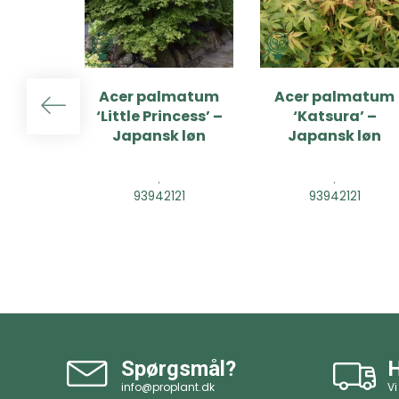
Acer palmatum
Acer palmatum
‘Little Princess’ –
‘Katsura’ –
Japansk løn
Japansk løn
.
.
93942121
93942121
Spørgsmål?
H
info@proplant.dk
Vi