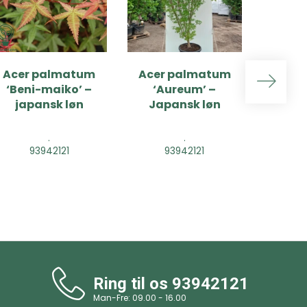
Acer palmatum
Acer palmatum
Hy
‘Beni-maiko’ –
‘Aureum’ –
pan
japansk løn
Japansk løn
'Pinkl
ho
.
.
93942121
93942121
9
Ring til os
93942121
Man-Fre: 09.00 - 16.00