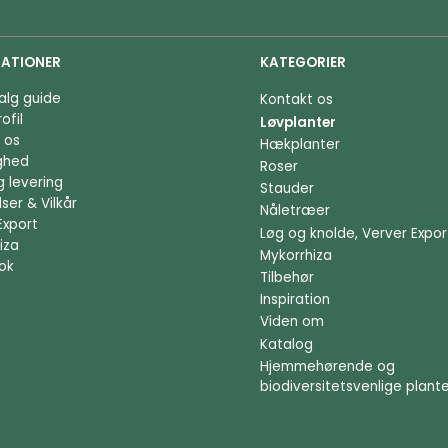
ATIONER
KATEGORIER
alg guide
Kontakt os
ofil
Løvplanter
 os
Hækplanter
ighed
Roser
g levering
Stauder
ser & Vilkår
Nåletræer
Export
Løg og knolde, Verver Expor
iza
Mykorrhiza
ok
Tilbehør
Inspiration
Viden om
Katalog
Hjemmehørende og
biodiversitetsvenlige plant