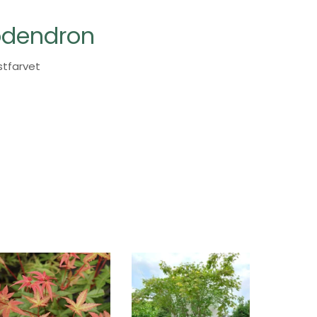
odendron
stfarvet