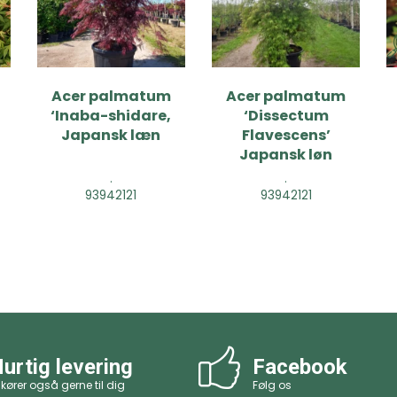
Acer palmatum
Acer palmatum
‘Inaba-shidare,
‘Dissectum
Japansk læn
Flavescens’
Japansk løn
.
.
93942121
93942121
urtig levering
Facebook
 kører også gerne til dig
Følg os