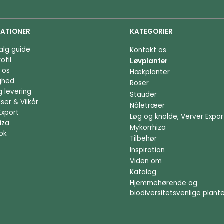
ATIONER
KATEGORIER
alg guide
Kontakt os
ofil
Løvplanter
 os
Hækplanter
ighed
Roser
g levering
Stauder
ser & Vilkår
Nåletræer
Export
Løg og knolde, Verver Expor
iza
Mykorrhiza
ok
Tilbehør
Inspiration
Viden om
Katalog
Hjemmehørende og
biodiversitetsvenlige plant