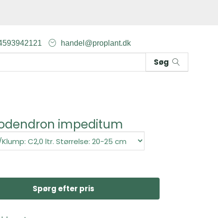
4593942121
handel@proplant.dk
Søg
odendron impeditum
Spørg efter pris