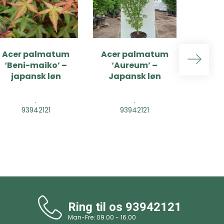
Acer palmatum
Acer palmatum
Hy
‘Beni-maiko’ –
‘Aureum’ –
pan
japansk løn
Japansk løn
'Pinkl
ho
.
.
93942121
93942121
9
Ring til os
93942121
Man-Fre: 09.00 - 16.00