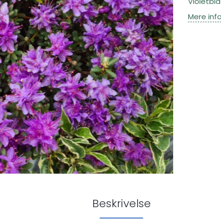
Violetbl
Mere inf
Beskrivelse