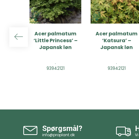
Acer palmatum
Acer palmatum
‘Little Princess’ –
‘Katsura’ –
Japansk løn
Japansk løn
.
.
93942121
93942121
Spørgsmål?
H
info@proplant.dk
Vi