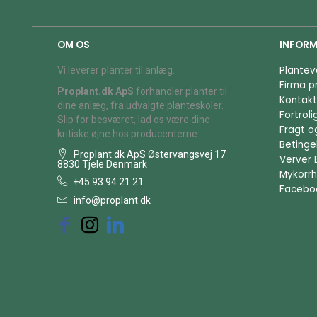
OM OS
INFORM
Plantev
Vi leverer planter til anlæg.
Firma pr
Proplant.dk ApS
forhandler planter til
Kontakt
dine anlæg, fra udvalgte planteskoler.
Fortrol
Slip for besværet, lad os være dine
Fragt o
kritiske øjne hos producenterne.
Betingel
Proplant.dk ApS Østervangsvej 17
Verver 
8830 Tjele Denmark
Mykorrh
+45 93 94 21 21
Facebo
info@proplant.dk