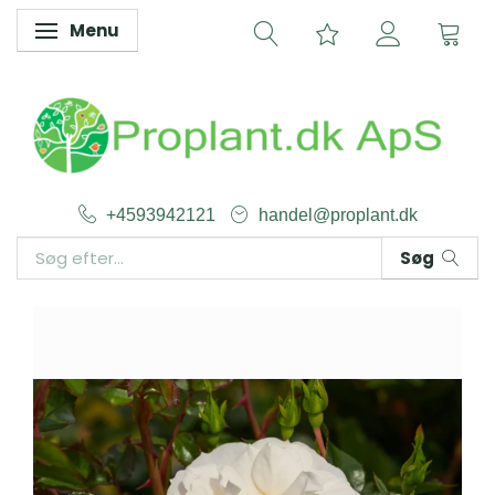
Menu
Skifte navigation
+4593942121
handel@proplant.dk
Søg