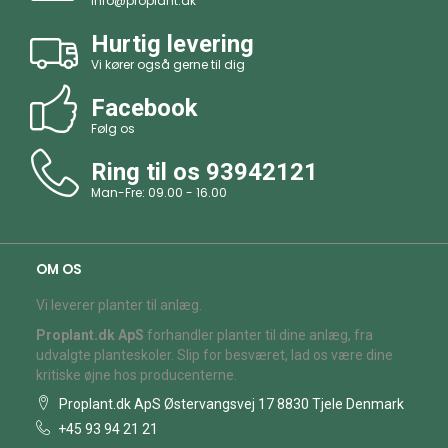
info@proplant.dk
Hurtig levering
Vi kører også gerne til dig
Facebook
Følg os
Ring til os
93942121
Man-Fre: 09.00 - 16.00
OM OS
Vi leverer planter til anlæg.
Proplant.dk ApS
forhandler planter til dine anlæg, fra
udvalgte planteskoler. Slip for besværet, lad os være dine
kritiske øjne hos producenterne.
Proplant.dk ApS Østervangsvej 17 8830 Tjele Denmark
+45 93 94 21 21