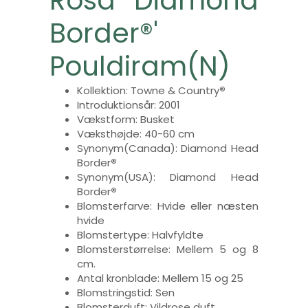
Rosa 'Diamond
Border®'
Pouldiram(N)
Kollektion: Towne & Country
®
Introduktionsår: 2001
Vækstform: Busket
Væksthøjde: 40-60 cm
Synonym(Canada): Diamond Head
Border
®
Synonym(USA): Diamond Head
Border
®
Blomsterfarve: Hvide eller næsten
hvide
Blomstertype: Halvfyldte
Blomsterstørrelse: Mellem 5 og 8
cm.
Antal kronblade: Mellem 15 og 25
Blomstringstid: Sen
Blomsterduft: Vildrose duft