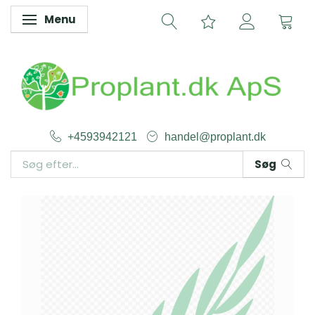
Menu
Skifte navigation
+4593942121
handel@proplant.dk
Søg