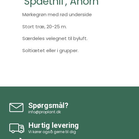
'Spaethii', Ahorn
Mørkegrøn med rød underside
Stort træ, 20-25 m.
Særdeles velegnet til byluft.
Soltiætet eller i grupper.
Spørgsmål?
info@proplant.dk
Hurtig levering
Vi kører også gerne til dig