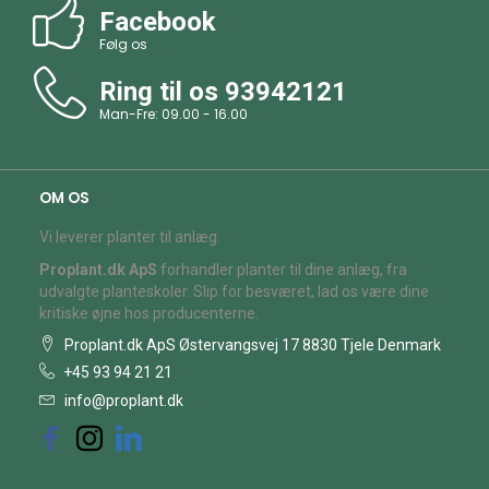
Facebook
Følg os
Ring til os
93942121
Man-Fre: 09.00 - 16.00
OM OS
Vi leverer planter til anlæg.
Proplant.dk ApS
forhandler planter til dine anlæg, fra
udvalgte planteskoler. Slip for besværet, lad os være dine
kritiske øjne hos producenterne.
Proplant.dk ApS Østervangsvej 17 8830 Tjele Denmark
+45 93 94 21 21
info@proplant.dk