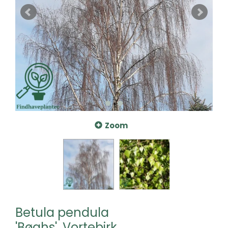
Zoom
Betula pendula
'Bøghs', Vortebirk