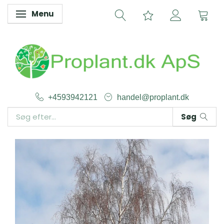
Menu
Skifte navigation
+4593942121
handel@proplant.dk
Søg