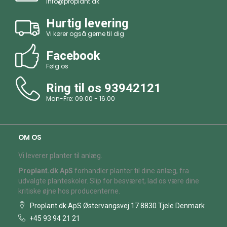
info@proplant.dk
Hurtig levering
Vi kører også gerne til dig
Facebook
Følg os
Ring til os
93942121
Man-Fre: 09.00 - 16.00
OM OS
Vi leverer planter til anlæg.
Proplant.dk ApS
forhandler planter til dine anlæg, fra
udvalgte planteskoler. Slip for besværet, lad os være dine
kritiske øjne hos producenterne.
Proplant.dk ApS Østervangsvej 17 8830 Tjele Denmark
+45 93 94 21 21