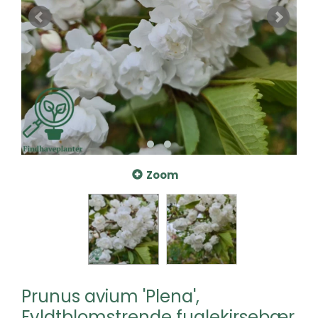
Zoom
Prunus avium 'Plena',
Fyldtblomstrende fuglekirsebær