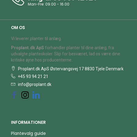
Man-Fre: 09.00 - 16.00
OM OS
Vi leverer planter til anlæg.
Proplant.dk ApS
forhandler planter til dine anlæg, fra
udvalgte planteskoler. Slip for besværet, lad os være dine
kritiske øjne hos producenterne.
Proplant.dk ApS Østervangsvej 17 8830 Tjele Denmark
+45 93 94 21 21
info@proplant.dk
INFORMATIONER
Plantevalg guide