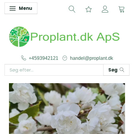
Menu
Skifte navigation
+4593942121
handel@proplant.dk
Søg