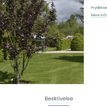
Prydkirs
Mere inf
Beskrivelse