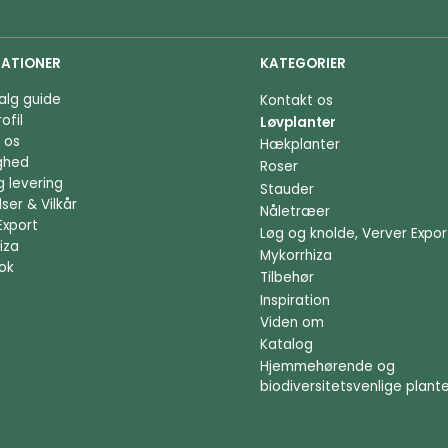
ATIONER
KATEGORIER
alg guide
Kontakt os
ofil
Løvplanter
 os
Hækplanter
ighed
Roser
g levering
Stauder
ser & Vilkår
Nåletræer
Export
Løg og knolde, Verver Expor
iza
Mykorrhiza
ok
Tilbehør
Inspiration
Viden om
Katalog
Hjemmehørende og
biodiversitetsvenlige plant