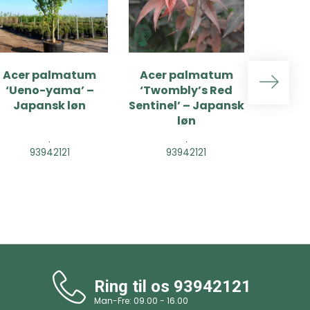
Acer palmatum
Acer palmatum
Acer
‘Ueno-yama’ –
‘Twombly’s Red
‘Tamu
Japansk løn
Sentinel’ – Japansk
Jap
løn
Op
.
.
93942121
93942121
9
Ring til os
93942121
Man-Fre: 09.00 - 16.00