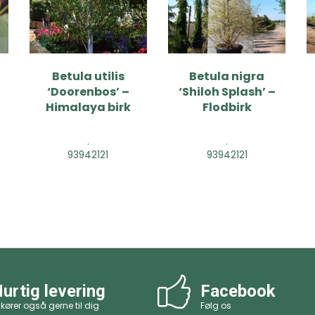
Betula utilis
Betula nigra
‘Doorenbos’ –
‘Shiloh Splash’ –
Himalaya birk
Flodbirk
.
.
93942121
93942121
urtig levering
Facebook
 kører også gerne til dig
Følg os