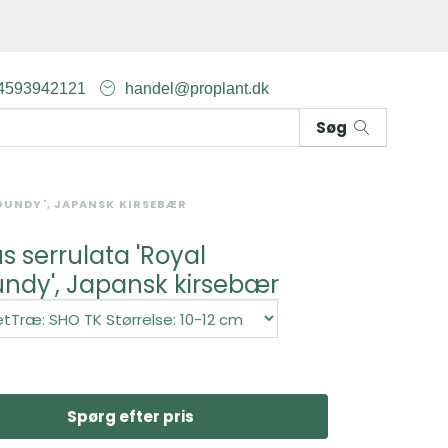
4593942121
handel@proplant.dk
Søg
GUNDY', JAPANSK KIRSEBÆR
s serrulata 'Royal
ndy', Japansk kirsebær
Spørg efter pris