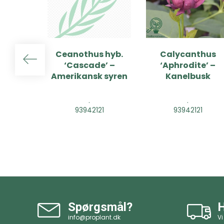
Ceanothus hyb.
Calycanthus
‘Cascade’ –
‘Aphrodite’ –
Amerikansk syren
Kanelbusk
.
.
93942121
93942121
Spørgsmål?
H
info@proplant.dk
Vi