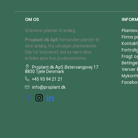
OM OS
INFORM
Plantev
Vi leverer planter til anlæg.
Firma pr
Proplant.dk ApS
forhandler planter til
Kontakt
dine anlæg, fra udvalgte planteskoler.
Fortrol
Slip for besværet, lad os være dine
Fragt o
kritiske øjne hos producenterne.
Betingel
Proplant.dk ApS Østervangsvej 17
Verver 
8830 Tjele Denmark
Mykorrh
+45 93 94 21 21
Facebo
info@proplant.dk