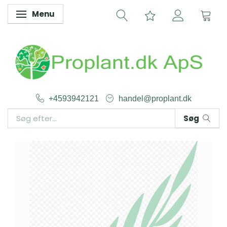
Menu
Skifte navigation
+4593942121
handel@proplant.dk
Søg