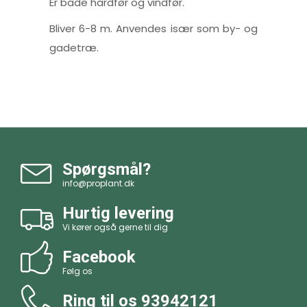
Er både hårdfør og vindfør.
Bliver 6-8 m. Anvendes især som by- og
gadetræ.
Spørgsmål?
info@proplant.dk
Hurtig levering
Vi kører også gerne til dig
Facebook
Følg os
Ring til os
93942121