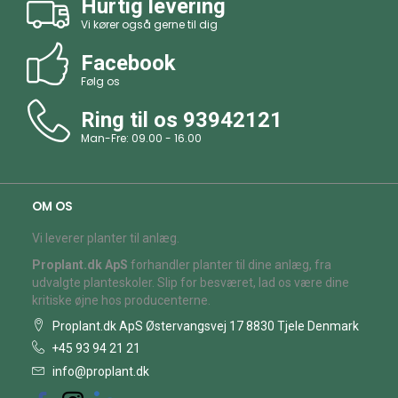
Hurtig levering
Vi kører også gerne til dig
Facebook
Følg os
Ring til os
93942121
Man-Fre: 09.00 - 16.00
OM OS
Vi leverer planter til anlæg.
Proplant.dk ApS
forhandler planter til dine anlæg, fra
udvalgte planteskoler. Slip for besværet, lad os være dine
kritiske øjne hos producenterne.
Proplant.dk ApS Østervangsvej 17 8830 Tjele Denmark
+45 93 94 21 21
info@proplant.dk