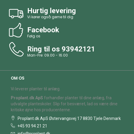
Hurtig levering
Vi kører også gerne til dig
Facebook
Følg os
Ring til os
93942121
Man-Fre: 09.00 - 16.00
OM OS
Vi leverer planter til anlæg.
Proplant.dk ApS
forhandler planter til dine anlæg, fra
udvalgte planteskoler. Slip for besværet, lad os være dine
kritiske øjne hos producenterne.
Proplant.dk ApS Østervangsvej 17 8830 Tjele Denmark
+45 93 94 21 21
info@proplant.dk