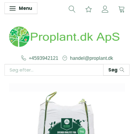
Menu
Skifte navigation
+4593942121
handel@proplant.dk
Søg