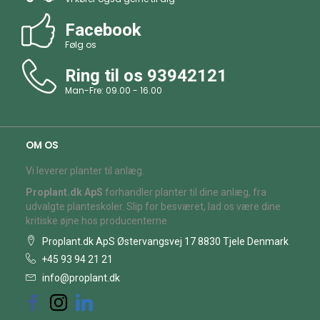
Facebook
Følg os
Ring til os
93942121
Man-Fre: 09.00 - 16.00
OM OS
Vi leverer planter til anlæg.
Proplant.dk ApS
forhandler planter til dine anlæg, fra
udvalgte planteskoler. Slip for besværet, lad os være dine
kritiske øjne hos producenterne.
Proplant.dk ApS Østervangsvej 17 8830 Tjele Denmark
+45 93 94 21 21
info@proplant.dk