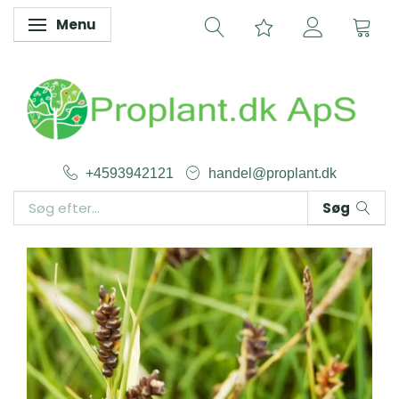
Menu
Skifte navigation
+4593942121
handel@proplant.dk
Søg