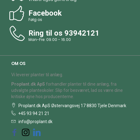
Facebook
Følg os
Ring til os
93942121
Man-Fre: 09.00 - 16.00
OM OS
Vi leverer planter til anlæg.
Proplant.dk ApS
forhandler planter til dine anlæg, fra
udvalgte planteskoler. Slip for besværet, lad os være dine
kritiske øjne hos producenterne.
Proplant.dk ApS Østervangsvej 17 8830 Tjele Denmark
+45 93 94 21 21
info@proplant.dk