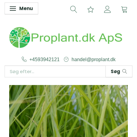
Menu
Skifte navigation
+4593942121
handel@proplant.dk
Søg