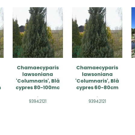
Chamaecyparis
Chamaecyparis
lawsoniana
lawsoniana
å
'Columnaris', Blå
'Columnaris', Blå
m
cypres 80-100mc
cypres 60-80cm
.
.
93942121
93942121