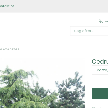
ontakt os
+
ALAYACEDER
Cedr