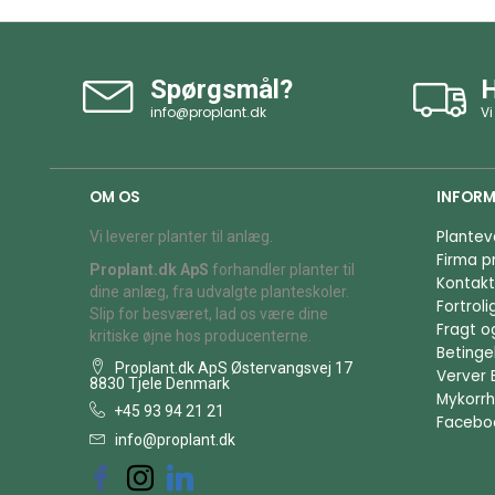
Spørgsmål?
H
info@proplant.dk
Vi
OM OS
INFORM
Plantev
Vi leverer planter til anlæg.
Firma pr
Proplant.dk ApS
forhandler planter til
Kontakt
dine anlæg, fra udvalgte planteskoler.
Fortrol
Slip for besværet, lad os være dine
Fragt o
kritiske øjne hos producenterne.
Betingel
Proplant.dk ApS Østervangsvej 17
Verver 
8830 Tjele Denmark
Mykorrh
+45 93 94 21 21
Facebo
info@proplant.dk