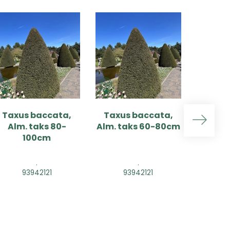
Taxus baccata,
Taxus baccata,
Taxus
Alm. taks 80-
Alm. taks 60-80cm
Alm. t
100cm
.
.
93942121
93942121
9