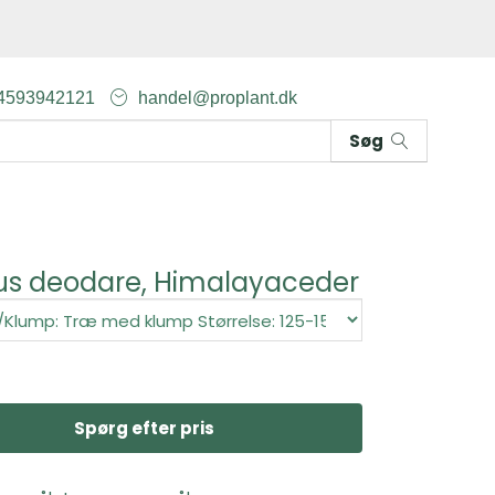
4593942121
handel@proplant.dk
Søg
us deodare, Himalayaceder
Spørg efter pris