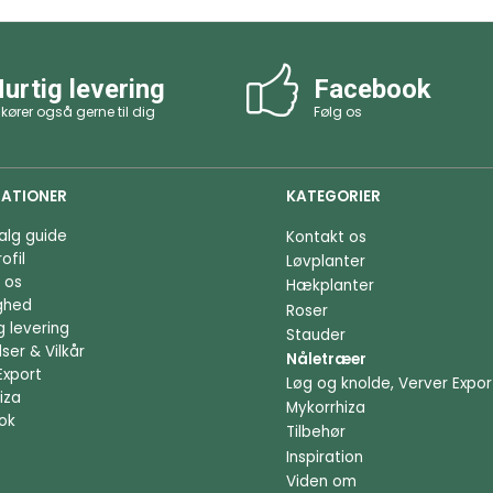
urtig levering
Facebook
 kører også gerne til dig
Følg os
ATIONER
KATEGORIER
alg guide
Kontakt os
ofil
Løvplanter
 os
Hækplanter
ighed
Roser
g levering
Stauder
ser & Vilkår
Nåletræer
Export
Løg og knolde, Verver Expor
iza
Mykorrhiza
ok
Tilbehør
Inspiration
Viden om