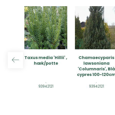
Taxus media 'Hillii' ,
Chamaecyparis
hæk/potte
lawsoniana
'Columnaris', Bl
cypres 100-120c
.
.
93942121
93942121