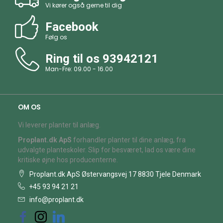
Vi kører også gerne til dig
Facebook
Følg os
Ring til os
93942121
Man-Fre: 09.00 - 16.00
OM OS
Vi leverer planter til anlæg.
Proplant.dk ApS
forhandler planter til dine anlæg, fra
udvalgte planteskoler. Slip for besværet, lad os være dine
kritiske øjne hos producenterne.
Proplant.dk ApS Østervangsvej 17 8830 Tjele Denmark
+45 93 94 21 21
info@proplant.dk