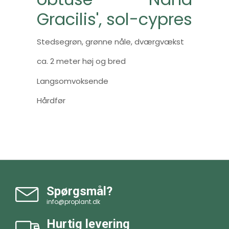
Gracilis', sol-cypres
Stedsegrøn, grønne nåle, dværgvækst
ca. 2 meter høj og bred
Langsomvoksende
Hårdfør
Spørgsmål?
info@proplant.dk
Hurtig levering