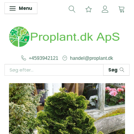
Menu
Skifte navigation
+4593942121
handel@proplant.dk
Søg