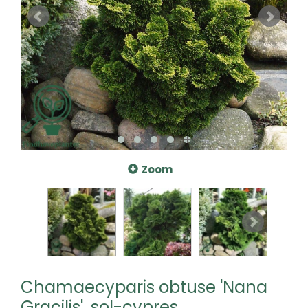
Zoom
Chamaecyparis obtuse 'Nana
Gracilis', sol-cypres