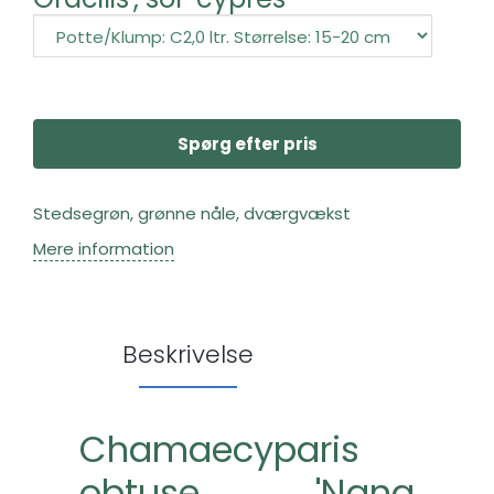
Spørg efter pris
Stedsegrøn, grønne nåle, dværgvækst
Mere information
Beskrivelse
Chamaecyparis
obtuse 'Nana