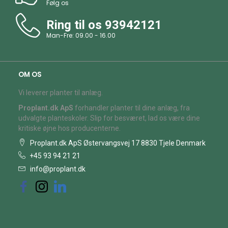
Følg os
Ring til os
93942121
Man-Fre: 09.00 - 16.00
OM OS
Vi leverer planter til anlæg.
Proplant.dk ApS
forhandler planter til dine anlæg, fra
udvalgte planteskoler. Slip for besværet, lad os være dine
kritiske øjne hos producenterne.
Proplant.dk ApS Østervangsvej 17 8830 Tjele Denmark
+45 93 94 21 21
info@proplant.dk