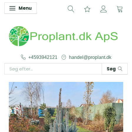
Menu
Skifte navigation
+4593942121
handel@proplant.dk
Søg