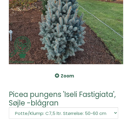
Zoom
Picea pungens 'Iseli Fastigiata',
Søjle -blågran