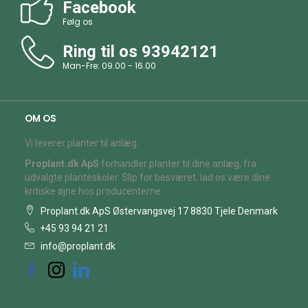
Facebook
Følg os
Ring til os
93942121
Man-Fre: 09.00 - 16.00
OM OS
Vi leverer planter til anlæg.
Proplant.dk ApS
forhandler planter til dine anlæg, fra
udvalgte planteskoler. Slip for besværet, lad os være dine
kritiske øjne hos producenterne.
Proplant.dk ApS Østervangsvej 17 8830 Tjele Denmark
+45 93 94 21 21
info@proplant.dk