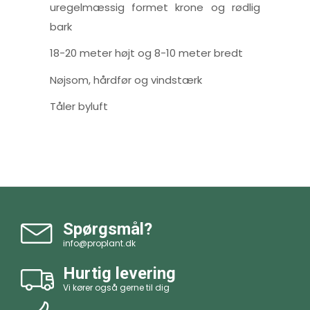
uregelmæssig formet krone og rødlig
bark
18-20 meter højt og 8-10 meter bredt
Nøjsom, hårdfør og vindstærk
Tåler byluft
Spørgsmål?
info@proplant.dk
Hurtig levering
Vi kører også gerne til dig