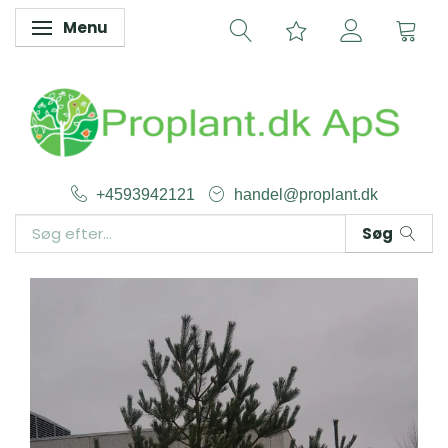
Menu
Skifte navigation
+4593942121
handel@proplant.dk
Søg